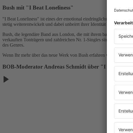
Bush mit "I Beat Loneliness"
"I Beat Loneliness" ist eines der emotional eindringlichsten Alben d
stetig weiterentwickelt und dabei unbeirrt ihrer Identität treu bleibt.
Bush, die legendäre Band aus London, die mit ihrem bahnbrechenden 
verkauften Tonträgern und zahlreichen Nr. 1-Singles sind Gavin Ross
des Genres.
Wenn Ihr mehr über das neue Werk von Bush erfahren wollt, dann hö
BOB-Moderator Andreas Schmidt über "I Beat Lonel