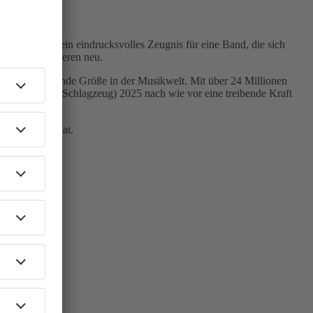
ere Stärke – ein eindrucksvolles Zeugnis für eine Band, die sich
enzen und definieren neu.
ute eine prägende Größe in der Musikwelt. Mit über 24 Millionen
nd Nik Hughes (Schlagzeug) 2025 nach wie vor eine treibende Kraft
zu erzählen hat.