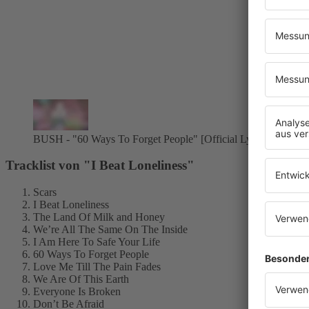
BUSH - "60 Ways To Forget People" [Official Lyric Video]
Tracklist von "I Beat Loneliness"
Scars
I Beat Loneliness
The Land Of Milk and Honey
We’re All The Same On The Inside
I Am Here To Safe Your Life
60 Ways To Forget People
Love Me Till The Pain Fades
We Are Of This Earth
Everyone Is Broken
Don’t Be Afraid