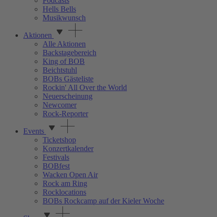
Podcasts
Hells Bells
Musikwunsch
Aktionen
Alle Aktionen
Backstagebereich
King of BOB
Beichtstuhl
BOBs Gästeliste
Rockin' All Over the World
Neuerscheinung
Newcomer
Rock-Reporter
Events
Ticketshop
Konzertkalender
Festivals
BOBfest
Wacken Open Air
Rock am Ring
Rocklocations
BOBs Rockcamp auf der Kieler Woche