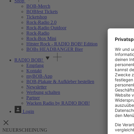
Shop
BOB-Merch
BOBfest Tickets
Ticketshop
Rock-Radio 2.0
Rock-Radio Outdoor
Rock-Radio
Rock-Box Mini
Hitster Rock - RADIO BOB! Edition
BOBs HEADBANGER Bier
RADIO BOB!
Empfang
Kontakt
myBOB-App
BOB-Plakate & Aufkleber bestellen
Newsletter
Werbung schalten
Partner
Wacken Radio by RADIO BOB!
Login
NEUERSCHEINUNG