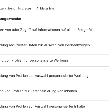
er Band und behandelt Themen wie mentale Gesundheit, Isolation und inn
 Bush überleben nicht nur – sie sind so stärker denn je, überschreiten Gr
Debüt Sixteen Stone (1994) den Rocksound der 90er prägte, ist bis he
dale (Gesang, Gitarre), Chris Traynor (Gitarre), Corey Britz (Bass) u
rt doch mal, was unser BOB-Moderator Andreas Schmidt noch darüber 
iness"