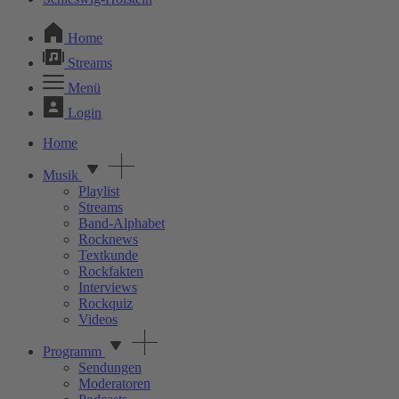
Home
Streams
Menü
Login
Home
Musik
Playlist
Streams
Band-Alphabet
Rocknews
Textkunde
Rockfakten
Interviews
Rockquiz
Videos
Programm
Sendungen
Moderatoren