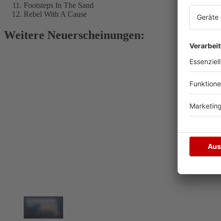
Footsteps In The Sand
Rebel With A Cause
Weitere Neuerscheinungen: