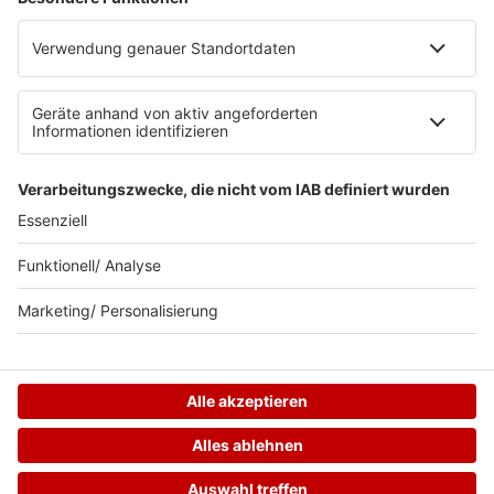
Datenschutzeinstellungen
Teilnahmebedingungen
RADIO BOB! auf radioplayer.de
Newsletter
Partner
Wacken Radio by RADIO BOB!
WERBUNG SCHALTEN
© RADIO BOB GmbH & Co. KG