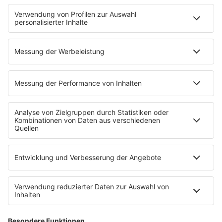
Neuerscheinung
Newcomer
EVENTS
Ticketshop
Konzertkalender
Festivals
Wacken Open Air
SHOP
RADIO BOB!
Impressum
Empfang
Kontakt
myBOB App
BOB-Plakate & Aufkleber bestellen
Jobs
Datenschutz