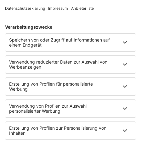
Textkunde
Rockfakten
Interviews
Rockquiz
Videos
PROGRAMM
Sendungen
Moderatoren
Podcasts
Hells Bells
Musikwunsch
AKTIONEN
Backstagebereich
King of BOB
Beichtstuhl