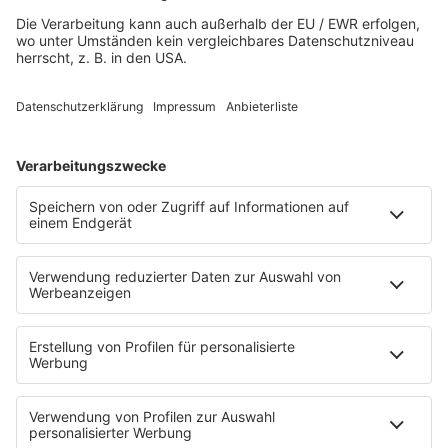
Playlist
Streams
Rocknews
Band-Alphabet
Textkunde
Rockfakten
Interviews
Rockquiz
Videos
PROGRAMM
Sendungen
Moderatoren
Podcasts
Hells Bells
Musikwunsch
AKTIONEN