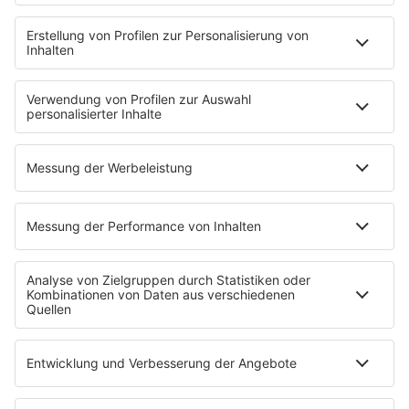
Backstagebereich
King of BOB
Beichtstuhl
Neuerscheinung
Newcomer
EVENTS
Ticketshop
Konzertkalender
Festivals
Wacken Open Air
SHOP
RADIO BOB!
Impressum
Empfang
Kontakt