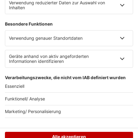
myBOB App
BOB-Plakate & Aufkleber bestellen
Jobs
Datenschutz
Datenschutzeinstellungen
Teilnahmebedingungen
RADIO BOB! auf radioplayer.de
Newsletter
Partner
Wacken Radio by RADIO BOB!
WERBUNG SCHALTEN
© RADIO BOB GmbH & Co. KG