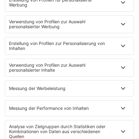
Hells Bells
Musikwunsch
AKTIONEN
Backstagebereich
King of BOB
Beichtstuhl
Neuerscheinung
Newcomer
EVENTS
Ticketshop
Konzertkalender
Festivals
Wacken Open Air
SHOP