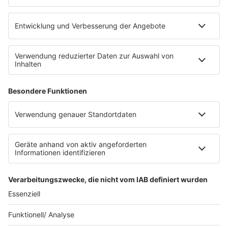
RADIO BOB!
Impressum
Empfang
Kontakt
myBOB App
BOB-Plakate & Aufkleber bestellen
Jobs
Datenschutz
Datenschutzeinstellungen
Teilnahmebedingungen
RADIO BOB! auf radioplayer.de
Newsletter
Partner
Wacken Radio by RADIO BOB!
WERBUNG SCHALTEN