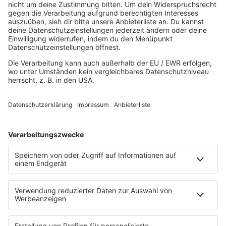
HOME
MUSIK
Playlist
Streams
Rocknews
Band-Alphabet
Textkunde
Rockfakten
Interviews
Rockquiz
Videos
PROGRAMM
Sendungen
Moderatoren
Podcasts