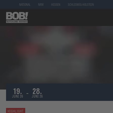
NATIONAL
NRW
HESSEN
SCHLESWIG-HOLSTEIN
19.
28.
-
JUNI 26
JUNI 26
HIGHLIGHT