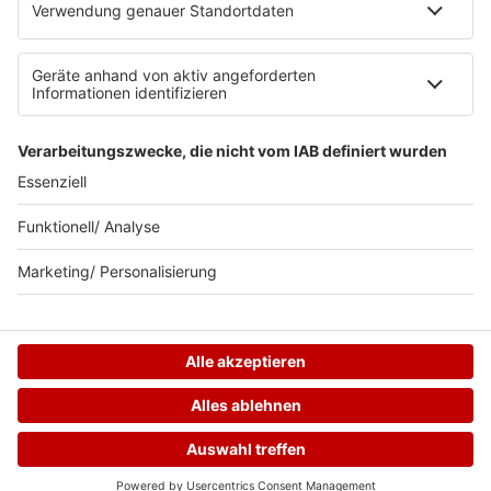
Teilnahmebedingungen
RADIO BOB! auf radioplayer.de
Newsletter
Partner
Wacken Radio by RADIO BOB!
WERBUNG SCHALTEN
© RADIO BOB GmbH & Co. KG
HOME
STREAMS
MENÜ
LOGIN