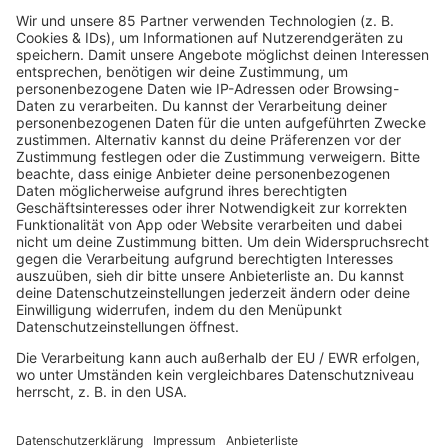
Avesun/GettyImages
HOME
MUSIK
Playlist
Streams
Rocknews
Band-Alphabet
Textkunde