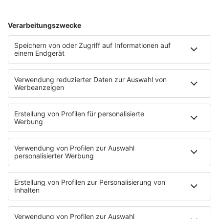
Rockfakten
Interviews
Rockquiz
Videos
PROGRAMM
Sendungen
Moderatoren
Podcasts
Hells Bells
Musikwunsch
AKTIONEN
Backstagebereich
King of BOB
Beichtstuhl
Neuerscheinung
Newcomer