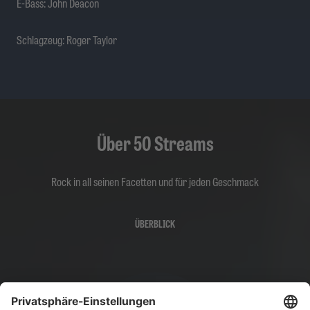
E-Bass: John Deacon
Schlagzeug: Roger Taylor
Über 50 Streams
Rock in all seinen Facetten und für jeden Geschmack
ÜBERBLICK