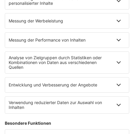
EVENTS
Ticketshop
Konzertkalender
Festivals
Wacken Open Air
SHOP
RADIO BOB!
Impressum
Empfang
Kontakt
myBOB App
BOB-Plakate & Aufkleber bestellen
Jobs
Datenschutz
Datenschutzeinstellungen