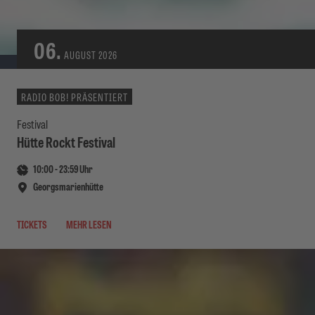
06.
AUGUST
2026
RADIO BOB! PRÄSENTIERT
Festival
Hütte Rockt Festival
10:00
-
23:59
Uhr
Georgsmarienhütte
TICKETS
MEHR LESEN