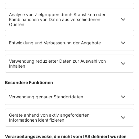
Wacken Open Air
SHOP
RADIO BOB!
Impressum
Empfang
Kontakt
myBOB App
BOB-Plakate & Aufkleber bestellen
Jobs
Datenschutz
Datenschutzeinstellungen
Teilnahmebedingungen
RADIO BOB! auf radioplayer.de
Newsletter
Partner
Wacken Radio by RADIO BOB!