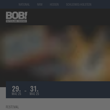
NATIONAL
NRW
HESSEN
SCHLESWIG-HOLSTEIN
29.
31.
-
MAI 25
MAI 25
FESTIVAL