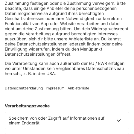
HOME
MUSIK
Playlist
Streams
Rocknews
Band-Alphabet
Textkunde
Rockfakten
Interviews
Rockquiz
Videos
PROGRAMM