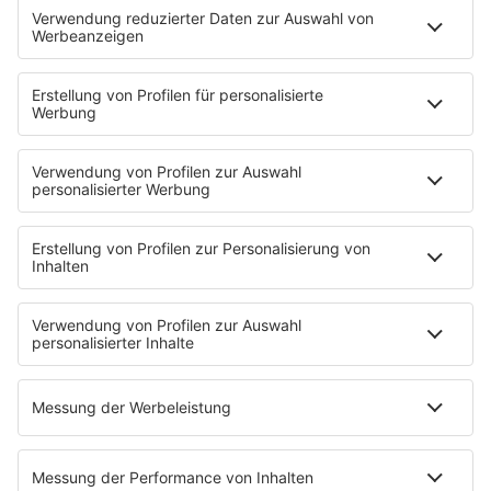
Sendungen
Moderatoren
Podcasts
Hells Bells
Musikwunsch
AKTIONEN
Backstagebereich
King of BOB
Beichtstuhl
Neuerscheinung
Newcomer
EVENTS
Ticketshop
Konzertkalender
Festivals