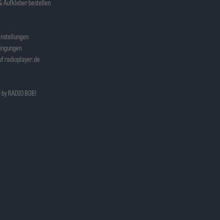
 Aufkleber bestellen
nstellungen
ingungen
f radioplayer.de
 by RADIO BOB!