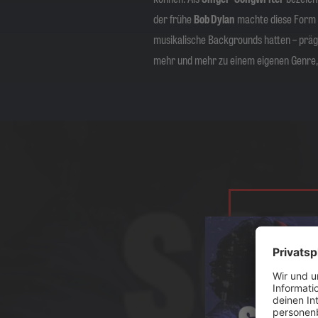
der frühe
Bob Dylan
machte diese Form 
musikalische Backgrounds hatten – prä
mehr und mehr zu einem eigenen Genre, 
JET