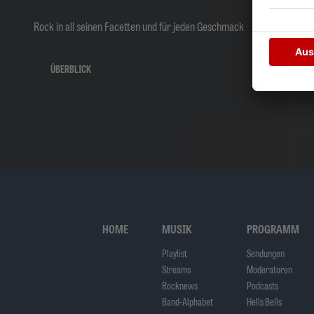
Rock in all seinen Facetten und für jeden Geschmack
ÜBERBLICK
HOME
MUSIK
PROGRAMM
Playlist
Sendungen
Streams
Moderatoren
Rocknews
Podcasts
Band-Alphabet
Hells Bells