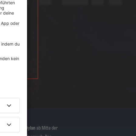
pielte auch
Bob Dylan
ab Mitte der