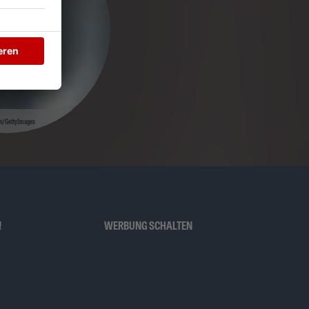
n/GettyImages
!
WERBUNG SCHALTEN