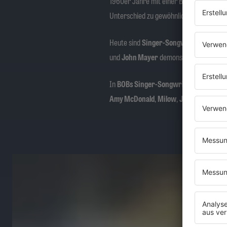
1960er Jahre mit einer Begleitband. A
Unterschied zu gewöhnlichen Popsternche
Heute sind
Singer-Songwriter
ein fest
und
John Mayer
demonstrieren.
In
BOBs Singer-Songwriter
-Stream hab
Amy McDonald
,
Milow
,
Jack Johnson
,