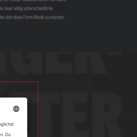
ie zwar völlig unterschiedliche
elte sich diese Form Musik zu machen