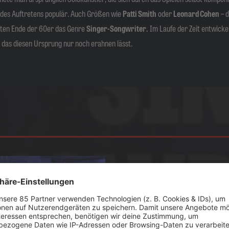
des Auftretens populär. Auch Größen wie
Patti Smith
oder
Leonard Cohen
– d
gten Ende der 60er das Genre
Singer-Songwriter.
Im Laufe der Zeit entwick
das diesen Ursprung nur noch erahnen lässt.
ZT ABSPIELEN
Singer & Songwriter