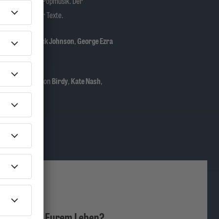
ert, wie andere Popmusik. Der
Hintergrund der Texte.
ispielsweise
Jack Johnson
,
George Ezra
u.a. mit Musik von
Birdy
,
Kate Nash
,
en Song zu Eurem Leben?