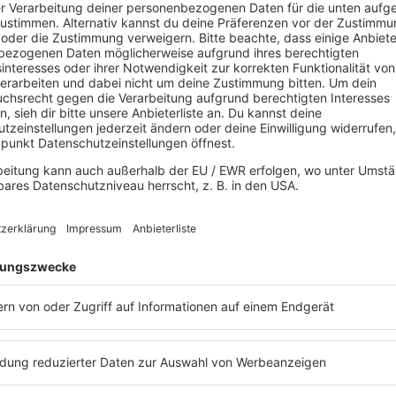
einfach mal relaxen
Es läuft:
Ben Howard mit The Wolves
ngwriter
ihre Lieder selbst, doch tritt kaum einer noch Solo auf – immerhin s