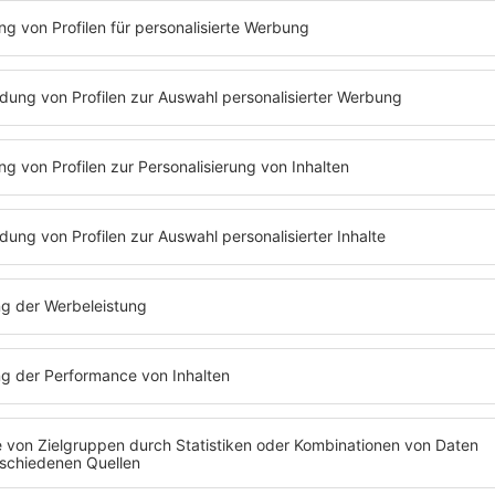
ußerdem sind
Singer-Songwriter
-Titel heutzutage genauso aufwendig produzi
n liegt weiterhin in der Nachdenklichkeit, Sentimentalität und dem tieferen 
er Bestandteil der Popmusik und obendrauf ein äußerst beliebter Zweig, wie be
en wir für Euch eine handverlesene Auswahl an Songs des Genres getroffen - 
Passenger
und vielen mehr.
QUIZ
Wer schreibt den passend