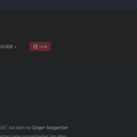
IO BOB!
LOGIN
ühl", das eben nur
Singer-Songwriter
erter Lieder auszeichneten. Vor allem