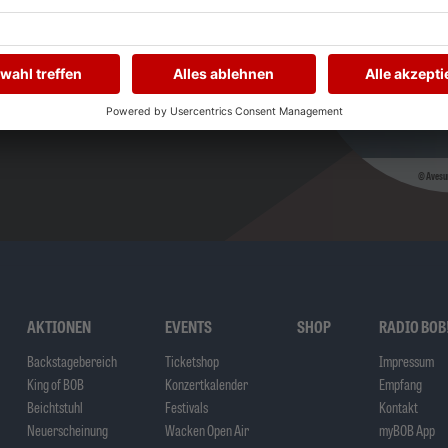
Avesu
AKTIONEN
EVENTS
SHOP
RADIO BOB
Backstagebereich
Ticketshop
Impressum
King of BOB
Konzertkalender
Empfang
Beichtstuhl
Festivals
Kontakt
Neuerscheinung
Wacken Open Air
myBOB App