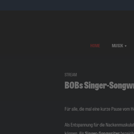
HOME
MUSIK
STREAM
BOBs Singer-Songw
Für alle, die mal eine kurze Pause vom
Als Entspannung für die Nackenmuskulat
können. Als
Singer-Songwriter
bezeich