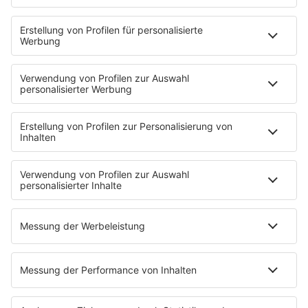
Podcasts
Hells Bells
Musikwunsch
AKTIONEN
Backstagebereich
King of BOB
Beichtstuhl
Neuerscheinung
Newcomer
EVENTS
Ticketshop
Konzertkalender
Festivals
Wacken Open Air