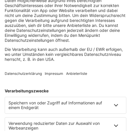
HOME
MUSIK
Playlist
Streams
Rocknews
Band-Alphabet
Textkunde
Rockfakten
Interviews
Rockquiz
Videos
PROGRAMM
Sendungen
Moderatoren