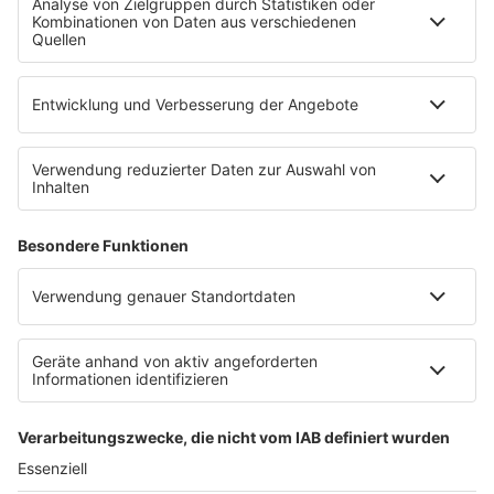
SHOP
RADIO BOB!
Impressum
Empfang
Kontakt
myBOB App
BOB-Plakate & Aufkleber bestellen
Jobs
Datenschutz
Datenschutzeinstellungen
Teilnahmebedingungen
RADIO BOB! auf radioplayer.de
Newsletter
Partner
Wacken Radio by RADIO BOB!
WERBUNG SCHALTEN