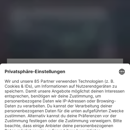
NEUERSCHEINUNG
Bush mit "I Beat Loneliness"
Alle Infos zum Album
MEHR LESEN