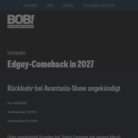
NATIONAL
NRW
HESSEN
SCHLESWIG-HOLSTEIN
ROCKNEWS
Edguy-Comeback in 2027
Rückkehr bei Avantasia-Show angekündigt
Autor: RADIO BOB!
Veröffentlichung: 17.06.2026
zuletzt bearbeitet: 17.06.2026
Über zweieinhalb Stunden hat Tobias Sammet mit seinem Metal-