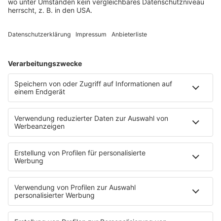
Rocknews
Band-Alphabet
Textkunde
Rockfakten
Interviews
Rockquiz
Videos
PROGRAMM
Sendungen
Moderatoren
Podcasts
Hells Bells
Musikwunsch
AKTIONEN
Backstagebereich