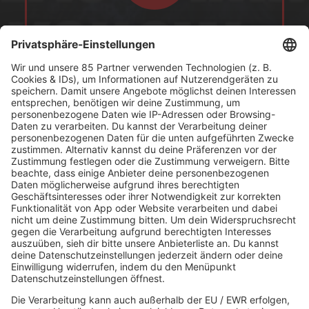
Der Stream mit der perfekten Playlist für alle
Edguy/Avantasia/Tobias Sammet-Fans!
Es läuft:
Hot Leg mit CHICKENS
HOME
MUSIK
Playlist
Streams