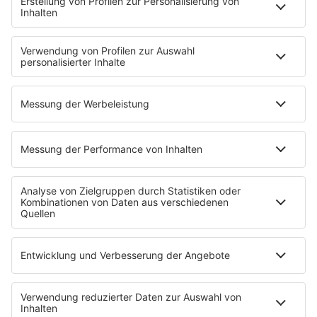
King of BOB
Beichtstuhl
Neuerscheinung
Newcomer
EVENTS
Ticketshop
Konzertkalender
Festivals
Wacken Open Air
SHOP
RADIO BOB!
Impressum
Empfang
Kontakt
myBOB App
BOB-Plakate & Aufkleber bestellen