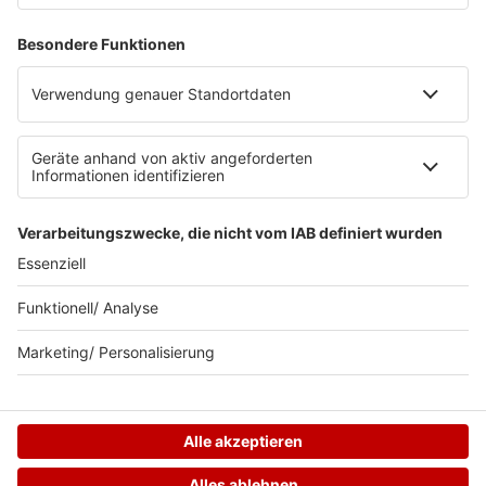
Jobs
Datenschutz
Datenschutzeinstellungen
Teilnahmebedingungen
RADIO BOB! auf radioplayer.de
Newsletter
Partner
Wacken Radio by RADIO BOB!
WERBUNG SCHALTEN
© RADIO BOB GmbH & Co. KG