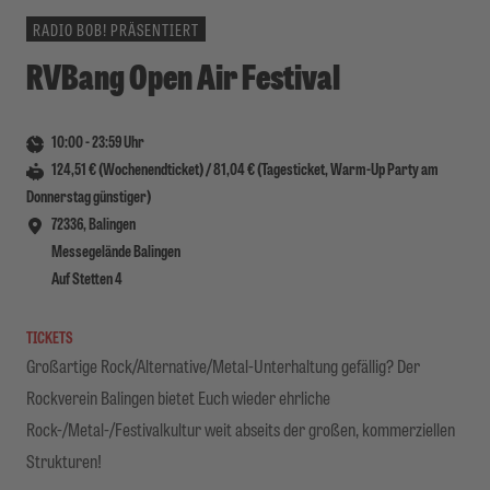
RADIO BOB! PRÄSENTIERT
RVBang Open Air Festival
10:00
-
23:59
Uhr
124,51 € (Wochenendticket) / 81,04 € (Tagesticket, Warm-Up Party am
Donnerstag günstiger)
72336, Balingen
Messegelände Balingen
Auf Stetten 4
TICKETS
Großartige Rock/Alternative/Metal-Unterhaltung gefällig? Der
Rockverein Balingen bietet Euch wieder ehrliche
Rock-/Metal-/Festivalkultur weit abseits der großen, kommerziellen
Strukturen!