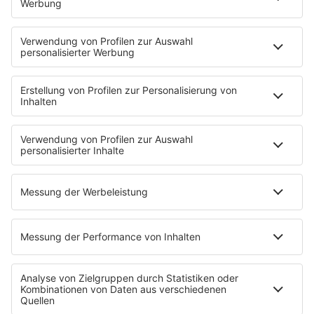
Musikwunsch
AKTIONEN
Backstagebereich
King of BOB
Beichtstuhl
Neuerscheinung
Newcomer
EVENTS
Ticketshop
Konzertkalender
Festivals
Wacken Open Air
SHOP
RADIO BOB!