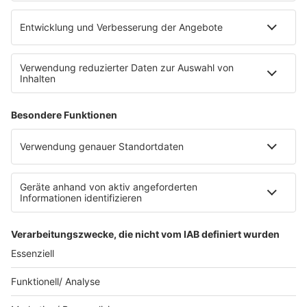
Impressum
Empfang
Kontakt
myBOB App
BOB-Plakate & Aufkleber bestellen
Jobs
Datenschutz
Datenschutzeinstellungen
Teilnahmebedingungen
RADIO BOB! auf radioplayer.de
Newsletter
Partner
Wacken Radio by RADIO BOB!
WERBUNG SCHALTEN