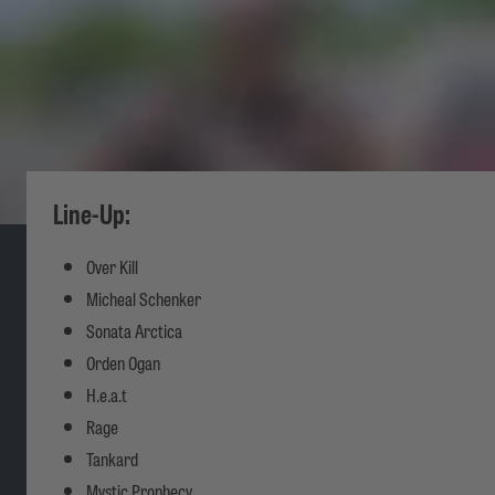
Line-Up:
Over Kill
Micheal Schenker
Sonata Arctica
Orden Ogan
H.e.a.t
Rage
Tankard
Mystic Prophecy