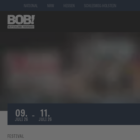
NATIONAL
NRW
HESSEN
SCHLESWIG-HOLSTEIN
09.
11.
-
JULI 26
JULI 26
FESTIVAL