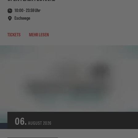
10:00
-
23:59
Uhr
Eschwege
TICKETS
MEHR LESEN
06.
AUGUST
2026