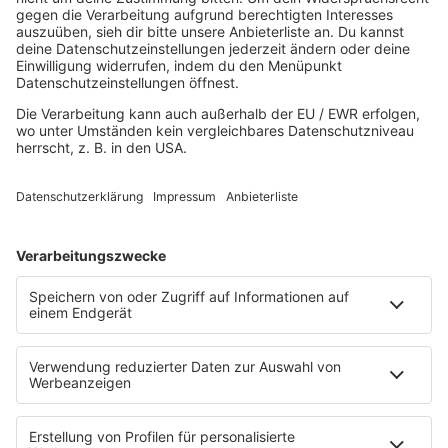
HOME
MUSIK
Playlist
Streams
Rocknews
Band-Alphabet
Textkunde
Rockfakten
Interviews
Rockquiz
Videos
PROGRAMM
Sendungen
Moderatoren
Podcasts
Hells Bells