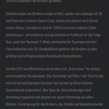
1994 in Düsseldorf die Broilers gründen.
Seitdem haben die Broilers einiges erlebt, spielen sich anfangs mit Oi!
und Punk durch kleine Szene-Clubs, lassen sich jedoch nach ihrem
ersten Album „Fackeln im Sturm“ (1997) auch von anderen Stilen
beeinflussen - ein breiteres und gemischteres Publikum ist die Folge.
Nun, nach vier Nummer-1-Alben, bombastische Tourneen und den
Feierlichkeiten zum 30. Bandjubiläum gehören die Broilers zu den
größten und erfolgreichsten Rockbands Deutschlands.
Im Mai 2021 veröffentlichen die Broilers mit „Puro Amor“ ihr achtes
und aktuellstes Studioalbum. Das Teil landet auf Platz 1 der Charts und
wird im darauffolgenden Sommer live auf den größten Bühnen
Deutschlands präsentiert. Alle Open Air Veranstaltungen sind
durchweg rappelvoll und platzen vor guter Stimmung aus allen
Nähten. Grund genug für die Broilers, das Erlebte auf beeindruckende