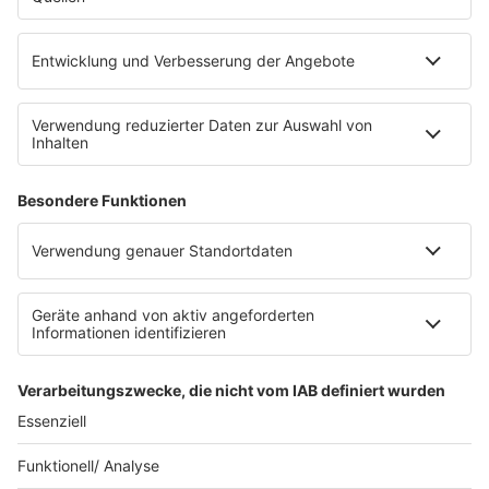
RADIO BOB!
Impressum
Empfang
Kontakt
myBOB App
BOB-Plakate & Aufkleber bestellen
Jobs
Datenschutz
Datenschutzeinstellungen
Teilnahmebedingungen
RADIO BOB! auf radioplayer.de
Newsletter
Partner
Wacken Radio by RADIO BOB!
WERBUNG SCHALTEN