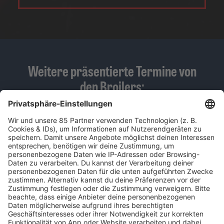
Weitere präsentierte Termine von
den Broilers:
SA., 4. JULI 26, RUDOLF-HARBIG-STADION, DRESDEN
SA., 18. JULI 26, AUESTADION KASSEL, KASSEL
SA., 29. AUG. 26, FESTWIESE AM BOSTALSEE, NOHFELDEN-BOSEN
FR., 4. SEPT. 26, OPEN AIR AN DER HALLE MÜNSTERLAND, MÜNSTER