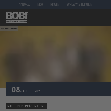
NATIONAL
NRW
HESSEN
SCHLESWIG-HOLSTEIN
Robert Eikelpoth
08.
AUGUST
2026
RADIO BOB! PRÄSENTIERT