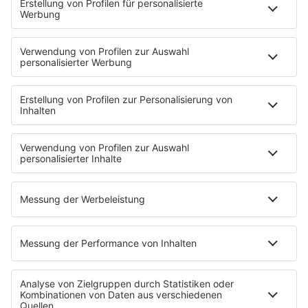
Hells Bells
Musikwunsch
AKTIONEN
Backstagebereich
King of BOB
Beichtstuhl
Neuerscheinung
Newcomer
EVENTS
Ticketshop
Konzertkalender
Festivals
Wacken Open Air
SHOP