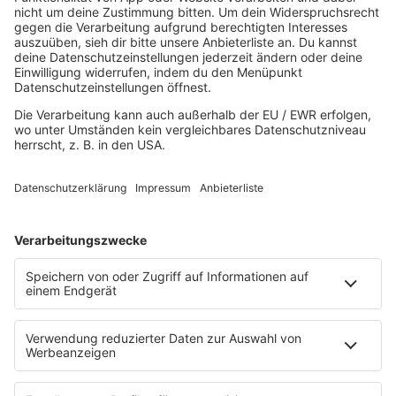
HOME
MUSIK
Playlist
Streams
Rocknews
Band-Alphabet
Textkunde
Rockfakten
Interviews
Rockquiz
Videos
PROGRAMM
Sendungen
Moderatoren
Podcasts