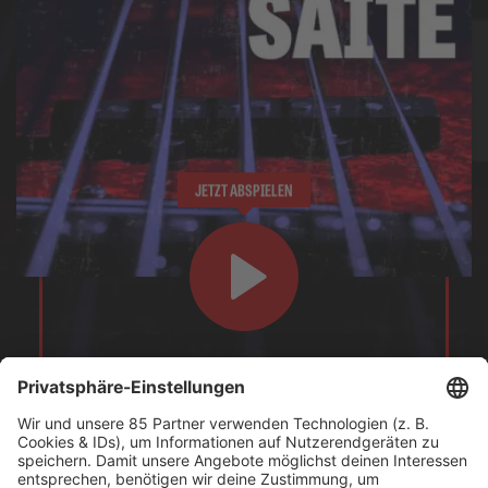
JETZT ABSPIELEN
Ihr seid Freunde des knallharten Sounds von Slipknot?
Dann probiert doch BOBs Harte Saite-Stream aus!
Es läuft: