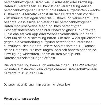
Slipknot mit Red Flag
HOME
MUSIK
Playlist
Streams
Rocknews
Band-Alphabet
Textkunde
Rockfakten
Interviews
Rockquiz
Videos