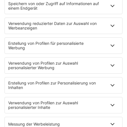
PROGRAMM
Sendungen
Moderatoren
Podcasts
Hells Bells
Musikwunsch
AKTIONEN
Backstagebereich
King of BOB
Beichtstuhl
Neuerscheinung
Newcomer
EVENTS