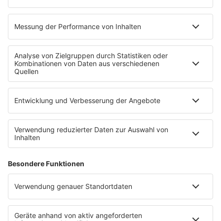
Ticketshop
Konzertkalender
Festivals
Wacken Open Air
SHOP
RADIO BOB!
Impressum
Empfang
Kontakt
myBOB App
BOB-Plakate & Aufkleber bestellen
Jobs
Datenschutz
Datenschutzeinstellungen
Teilnahmebedingungen
RADIO BOB! auf radioplayer.de
Newsletter
Partner