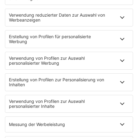
PROGRAMM
Sendungen
Moderatoren
Podcasts
Hells Bells
Musikwunsch
AKTIONEN
Backstagebereich
King of BOB
Beichtstuhl
Neuerscheinung
Newcomer
EVENTS
Ticketshop
Konzertkalender