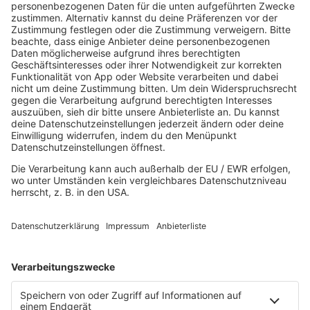
Avesun/GettyImages
HOME
MUSIK
Playlist
Streams
Rocknews
Band-Alphabet
Textkunde
Rockfakten
Interviews
Rockquiz
Videos