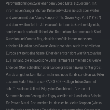
Veröffentlichungen zwar eher dem Speed Metal zuzuordnen, mit
ihrem neuen Sänger Michael Kiske entwickeln sie sich aber weiter
und werden mit den Alben „Keeper Of The Seven Keys Part 1“ (1987)
und dem zweiten Teil im Jahr darauf nicht nur äußerst erfolgreich,
sondern auch noch stilbildend. Aus Deutschland kommen auch Blind
Guardian und Gamma Ray, die sich ebenfalls immer mehr den
epischen Melodien des Power Metal zuwenden. Auch im nördlichen
Europa entsteht eine Szene: Einer der ersten dort war Stratovarius
aus Finnland, die schwedische Band HammerFall machen das Genre
Ende der 90er schließlich über Ländergrenzen hinweg richtig groß.
Von da an gibt es kein Halten mehr und neue Bands sprießen wie Pilze
aus dem Boden! Auch unser RADIO BOB!-Kollege Tobias Sammet
schafft zu dieser Zeit mit Edguy den Durchbruch. Gerade mit
Sammets hohem Gesang sind Edguy wirklich ein klassisches Beispiel
für Power Metal. Anzumerken ist, dass es bei vielen Gruppen (wie so
häufig) keine ganz klaren Trennlinien zu artverwandten Genres gibt,