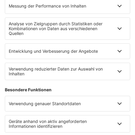
Festivals
Wacken Open Air
SHOP
RADIO BOB!
Impressum
Empfang
Kontakt
myBOB App
BOB-Plakate & Aufkleber bestellen
Jobs
Datenschutz
Datenschutzeinstellungen
Teilnahmebedingungen
RADIO BOB! auf radioplayer.de
Newsletter
Partner
Wacken Radio by RADIO BOB!