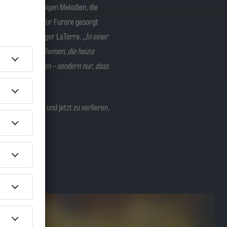
rpert es die üppigen Melodien, die
Song-EP erstmals für Furore gesorgt
tiert“
, sagt Sänger LaTorre.
„In einer
gerechtigkeit – Themen, die heute
s sie denken sollen – sondern nur, dass
k auf das hier und jetzt zu verlieren.