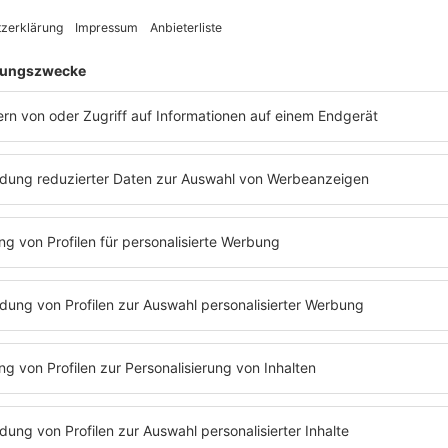
Jahr 2022 ist so etwas wie der Kern von Queensrÿche. Von Track zu Track verkö
e Band auszeichnen, seit sie 1984 mit ihrer vielbeachteten, selbstbetitelten 4-
lisch und textlich schon immer etwas sehr Kopflastiges, Cerebrales repräsen
ock ’n’ Roll schrieben, schrieben Queensrÿche über Politik, Religion, soziale Un
jetzt laufen wir noch auf dieser schmalen Linie: Wir sagen den Leuten nicht, wa
nd, die es schafft sowohl ihre Vergangenheit hochleben zu lassen ohne den Blic
n Link bestellen
.
Weitere Konzerte: