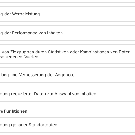
RADIO BOB! PRÄSENTIERT
06.
Hütte Rockt Festival
10:00
-
23:59
Uhr
AUGUST
2026
Georgsmarienhütte
TICKETS
MEHR LESEN
KONZERTKALENDER