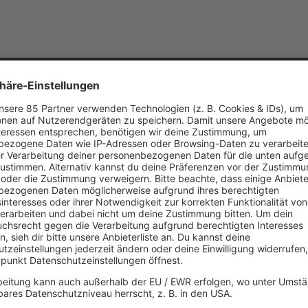
Bellevue/Washington – erst als Metal-Coverband, dann mit eigener Vision: tec
 Den ersten Marker setzt die erste EP, die den Bandnamen „Queensryche“ trä
atten „The Warning“ (1984) und „Rage For Order“ (1986) auf. Der große Klassik
s dem Jahr 1988 – und spätestens mit der vierten Scheibe „Empire“ (1990) si
n.
n den 2000ern wird es um die Band unruhig, musikalisch wie innerhalb des Band
te gehen getrennte Wege und es folgt ein jahrelanger, öffentlich ausgetragen
ie Band macht mit Todd LaTorre am Mikro weiter, Geoff Tate tritt mit seiner
außergerichtlich einigen kann und Queensrÿche wieder Queensrÿche sein könne
abil unterwegs, touren regelmäßig und knüpfen mit Alben wie „The Verdict“ bew