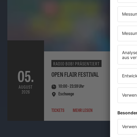
RADIO BOB! PRÄSENTIERT
05.
OPEN FLAIR FESTIVAL
10:00
-
23:59
Uhr
AUGUST
2026
Eschwege
TICKETS
MEHR LESEN