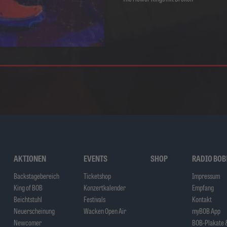
AKTIONEN
EVENTS
SHOP
RADIO BOB
Backstagebereich
Ticketshop
Impressum
King of BOB
Konzertkalender
Empfang
Beichtstuhl
Festivals
Kontakt
Neuerscheinung
Wacken Open Air
myBOB App
Newcomer
BOB-Plakate &