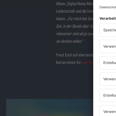
Album „Digital Noise Alliance“ aus dem 
Leidenschaft und die Intelligenz, die di
haben.
„Für mich hat Queensrÿche musika
Zeit, in der Bands über Sex, Drugs und R
relevanter sind als je zuvor. Und selbst 
sie denken sollen.“
Freut Euch auf eine bombastische Metalba
Karten könnt Ihr
zum Beispiel über diese