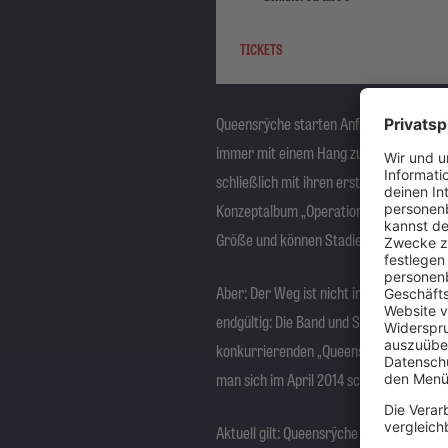
TICKETS
Queensrÿche starten Anfang der 80er in 
immer mit einem Hang zu großen Themen.
schließlich mit ihren ersten Langspielpl
Konzeptalbum „Operation: Mindcrime“ au
Größe und können Stadien ausverkkaufe
Aber: Der Weg ist nicht immer gerade. I
endgültig: Die Band und Sänger Geoff Ta
konkurrierenden „Queensrÿche“-Lagern. D
man sich im April 2014 schlussendlich 
Aktuell gilt: Queensrÿche sind wieder st