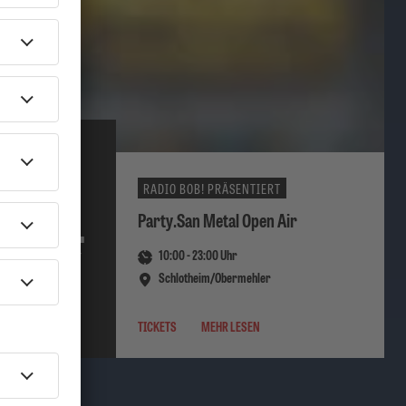
RADIO BOB! PRÄSENTIERT
06.
Party.San Metal Open Air
10:00
-
23:00
Uhr
AUGUST
2026
Schlotheim/Obermehler
TICKETS
MEHR LESEN