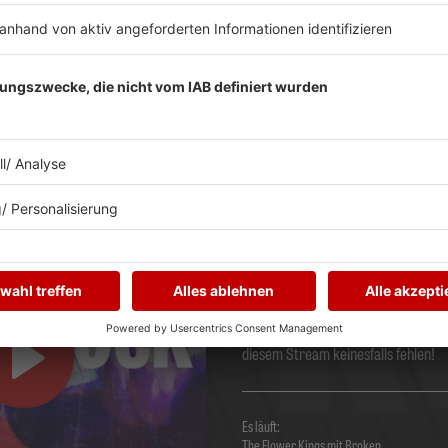
Prog-Rock
ZT ABSPIELEN
Die Hits von
Queensrÿche dürfen nat
diesem Stream keinesfalls fehlen!
Es läuft:
The Flower Kings mit Broken