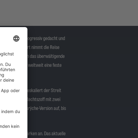
hnisch stark, progressiv gedacht und
gt, richtig Fahrt nimmt die Reise
er ist schließlich das überwältigende
nd Queensrÿche weltweit eine feste
gefüges. 2012 eskaliert der Streit
er Namens- und Rechtszoff mit zwei
 eigenen Queensrÿche-Version auf, bis
n.
usst an ihre Stärken an. Das aktuelle