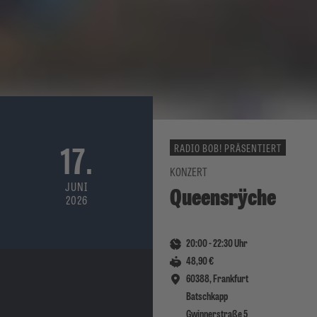
17.
RADIO BOB! PRÄSENTIERT
KONZERT
JUNI
Queensrÿche
2026
20:00
-
22:30
Uhr
48,90 €
60388, Frankfurt
Batschkapp
Gwinnerstraße 5