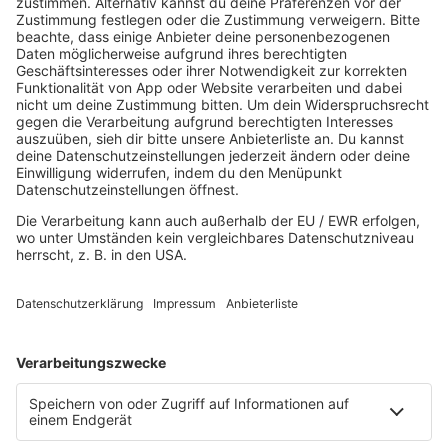
HOME
MUSIK
Playlist
Streams
Rocknews
Band-Alphabet
Textkunde
Rockfakten
Interviews
Rockquiz
Videos
PROGRAMM