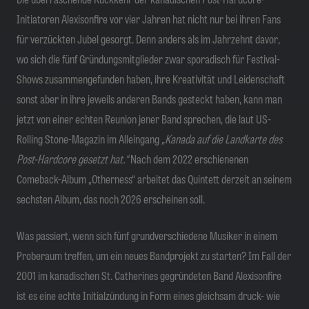
Initiatoren Alexisonfire vor vier Jahren hat nicht nur bei ihren Fans
für verzückten Jubel gesorgt. Denn anders als im Jahrzehnt davor,
wo sich die fünf Gründungsmitglieder zwar sporadisch für Festival-
Shows zusammengefunden haben, ihre Kreativität und Leidenschaft
sonst aber in ihre jeweils anderen Bands gesteckt haben, kann man
jetzt von einer echten Reunion jener Band sprechen, die laut US-
Rolling Stone-Magazin im Alleingang
„Kanada auf die Landkarte des
Post-Hardcore gesetzt hat.“
Nach dem 2022 erschienenen
Comeback-Album „Otherness“ arbeitet das Quintett derzeit an seinem
sechsten Album, das noch 2026 erscheinen soll.
Was passiert, wenn sich fünf grundverschiedene Musiker in einem
Proberaum treffen, um ein neues Bandprojekt zu starten? Im Fall der
2001 im kanadischen St. Catherines gegründeten Band Alexisonfire
ist es eine echte Initialzündung in Form eines gleichsam druck- wie