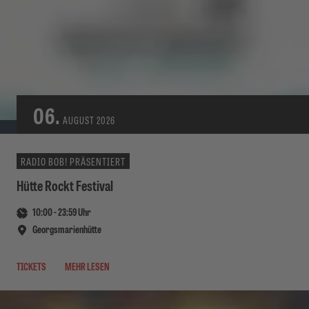
06.
AUGUST
2026
RADIO BOB! PRÄSENTIERT
Hütte Rockt Festival
10:00
-
23:59
Uhr
Georgsmarienhütte
TICKETS
MEHR LESEN