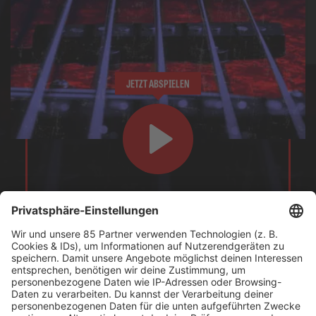
JETZT ABSPIELEN
Hier braucht es die harten Bandagen... Seid Ihr bereit
dafür?
Es läuft:
Sick Puppies mit Gunfight