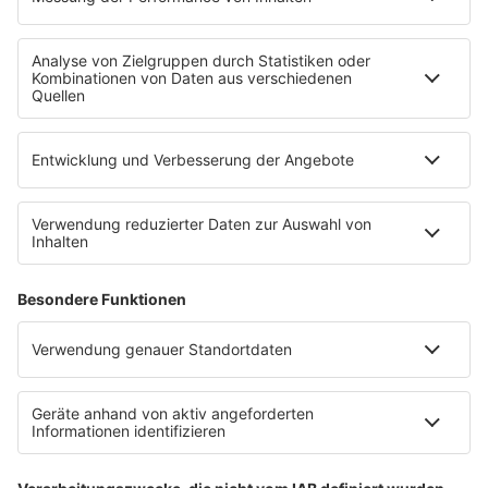
Wacken Open Air
SHOP
RADIO BOB!
Impressum
Empfang
Kontakt
myBOB App
BOB-Plakate & Aufkleber bestellen
Jobs
Datenschutz
Datenschutzeinstellungen
Teilnahmebedingungen
RADIO BOB! auf radioplayer.de
Newsletter
Partner
Wacken Radio by RADIO BOB!