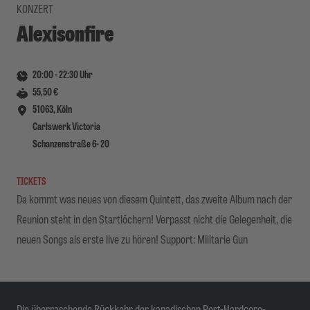
KONZERT
Alexisonfire
20:00
-
22:30
Uhr
55,50 €
51063, Köln
Carlswerk Victoria
Schanzenstraße 6- 20
TICKETS
Da kommt was neues von diesem Quintett, das zweite Album nach der
Reunion steht in den Startlöchern! Verpasst nicht die Gelegenheit, die
neuen Songs als erste live zu hören! Support: Militarie Gun
Die überraschende Rückkehr der kanadischen Post-Hardcore-