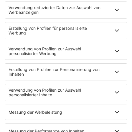
Sendungen
Moderatoren
Podcasts
Hells Bells
Musikwunsch
AKTIONEN
Backstagebereich
King of BOB
Beichtstuhl
Neuerscheinung
Newcomer
EVENTS
Ticketshop
Konzertkalender
Festivals