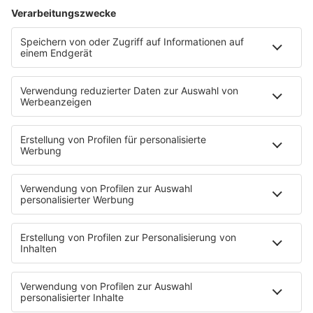
Rockquiz
Videos
PROGRAMM
Sendungen
Moderatoren
Podcasts
Hells Bells
Musikwunsch
AKTIONEN
Backstagebereich
King of BOB
Beichtstuhl
Neuerscheinung
Newcomer