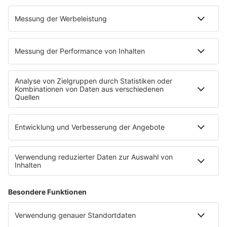
EVENTS
Ticketshop
Konzertkalender
Festivals
Wacken Open Air
SHOP
RADIO BOB!
Impressum
Empfang
Kontakt
myBOB App
BOB-Plakate & Aufkleber bestellen
Jobs
Datenschutz
Datenschutzeinstellungen
Teilnahmebedingungen