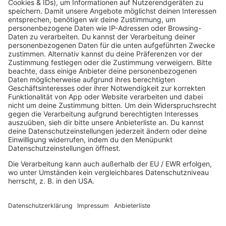
Es läuft:
Nova Twins mit Antagonist
HOME
MUSIK
Playlist
Streams
Rocknews
Band-Alphabet
Textkunde
Rockfakten
Interviews