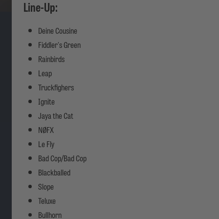
Line-Up:
Deine Cousine
Fiddler's Green
Rainbirds
Leap
Truckfighers
Ignite
Jaya the Cat
NØFX
Le Fly
Bad Cop/Bad Cop
Blackballed
Slope
Teluxe
Bullhorn