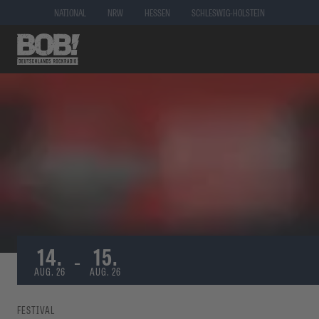
NATIONAL
NRW
HESSEN
SCHLESWIG-HOLSTEIN
14.
15.
-
AUG. 26
AUG. 26
FESTIVAL