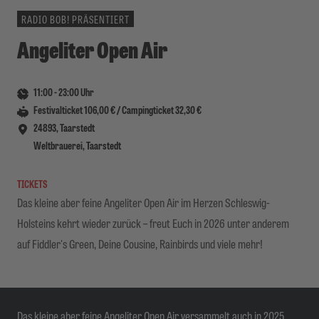
RADIO BOB! PRÄSENTIERT
Angeliter Open Air
11:00
-
23:00
Uhr
Festivalticket 106,00 € / Campingticket 32,30 €
24893, Taarstedt
Weltbrauerei, Taarstedt
TICKETS
Das kleine aber feine Angeliter Open Air im Herzen Schleswig-
Holsteins kehrt wieder zurück – freut Euch in 2026 unter anderem
auf Fiddler's Green, Deine Cousine, Rainbirds und viele mehr!
Das kleine aber feine Angeliter Open Air versammelt auch in 2025