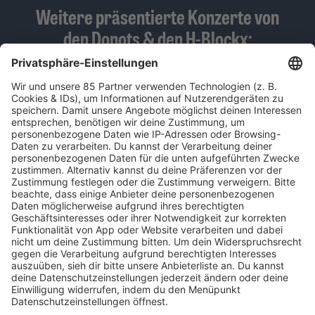
Weitere präsentierte Konzerte von
den Donots & den H-Blockx:
SO., 28. JUNI 26, MARKTPLATZ LÖRRACH, LÖRRACH
DO., 20. AUG. 26, PARKBÜHNE (CLARA ZETKIN PARK), LEIPZIG
FR., 21. AUG. 26, KLOSTER SCHIFFENBERG, GIESSEN
SA., 22. AUG. 26, KULTURWERFT GOLLAN, LÜBECK
HOME
MUSIK
Playlist