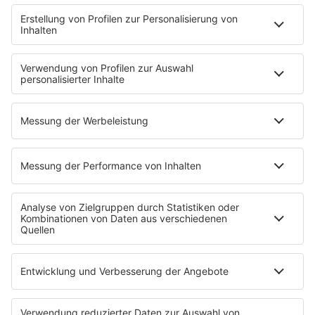
Backstagebereich
King of BOB
Beichtstuhl
Neuerscheinung
Newcomer
EVENTS
Ticketshop
Konzertkalender
Festivals
Wacken Open Air
SHOP
RADIO BOB!
Impressum
Empfang
Kontakt
myBOB App