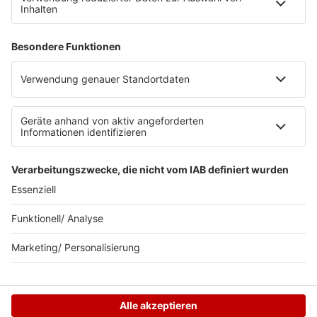
BOB-Plakate & Aufkleber bestellen
Jobs
Datenschutz
Datenschutzeinstellungen
Teilnahmebedingungen
RADIO BOB! auf radioplayer.de
Newsletter
Partner
Wacken Radio by RADIO BOB!
WERBUNG SCHALTEN
© RADIO BOB GmbH & Co. KG