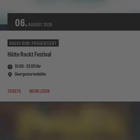
06.
AUGUST
2026
RADIO BOB! PRÄSENTIERT
Hütte Rockt Festival
10:00
-
23:59
Uhr
Georgsmarienhütte
TICKETS
MEHR LESEN