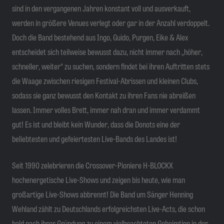
sind in den vergangenen Jahren konstant voll und ausverkauft,
werden in größere Venues verlegt oder gar in der Anzahl verdoppelt.
Doch die Band bestehend aus Ingo, Guido, Purgen, Eike & Alex
entscheidet sich teilweise bewusst dazu, nicht immer nach „höher,
schneller, weiter“ zu suchen, sondern findet bei ihren Auftritten stets
die Waage zwischen riesigen Festival-Abrissen und kleinen Clubs,
sodass sie ganz bewusst den Kontakt zu ihren Fans nie abreißen
lassen. Immer volles Brett, immer nah dran und immer verdammt
gut! Es ist und bleibt kein Wunder, dass die Donots eine der
beliebtesten und gefeiertesten Live-Bands des Landes ist!
Seit 1990 zelebrieren die Crossover-Pioniere H-BLOCKX
hochenergetische Live-Shows und zeigen bis heute, wie man
großartige Live-Shows abbrennt! Die Band um Sänger Henning
Wehland zählt zu Deutschlands erfolgreichsten Live-Acts, die schon
bald nach ihrer Gründung zu einem vielbeachteten Geheimtipp in der