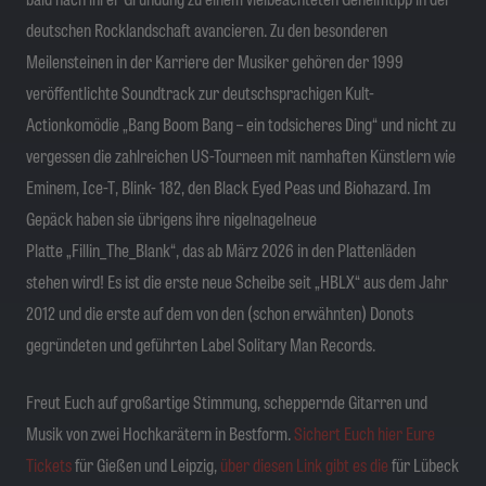
deutschen Rocklandschaft avancieren. Zu den besonderen
Meilensteinen in der Karriere der Musiker gehören der 1999
veröffentlichte Soundtrack zur deutschsprachigen Kult-
Actionkomödie „Bang Boom Bang – ein todsicheres Ding“ und nicht zu
vergessen die zahlreichen US-Tourneen mit namhaften Künstlern wie
Eminem, Ice-T, Blink- 182, den Black Eyed Peas und Biohazard. Im
Gepäck haben sie übrigens ihre nigelnagelneue
Platte „Fillin_The_Blank“, das ab März 2026 in den Plattenläden
stehen wird! Es ist die erste neue Scheibe seit „HBLX“ aus dem Jahr
2012 und die erste auf dem von den (schon erwähnten) Donots
gegründeten und geführten Label Solitary Man Records.
Freut Euch auf großartige Stimmung, scheppernde Gitarren und
Musik von zwei Hochkarätern in Bestform
.
Sichert Euch hier Eure
Tickets
für Gießen und Leipzig,
über diesen Link gibt es die
für Lübeck