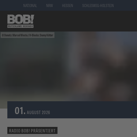
NATIONAL
NRW
HESSEN
SCHLESWIG-HOLSTEIN
Donots: Marcel Weste / H-Blockx: Danny Kötter
01.
AUGUST
2026
RADIO BOB! PRÄSENTIERT