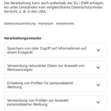
Streams
Rocknews
Band-Alphabet
Textkunde
Rockfakten
Interviews
Rockquiz
Videos
PROGRAMM
Sendungen
Moderatoren
Podcasts
Hells Bells
Musikwunsch
AKTIONEN