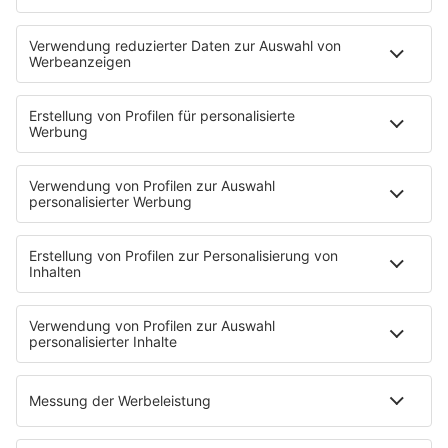
PROGRAMM
Sendungen
Moderatoren
Podcasts
Hells Bells
Musikwunsch
AKTIONEN
Backstagebereich
King of BOB
Beichtstuhl
Neuerscheinung
Newcomer
EVENTS
Ticketshop
Konzertkalender