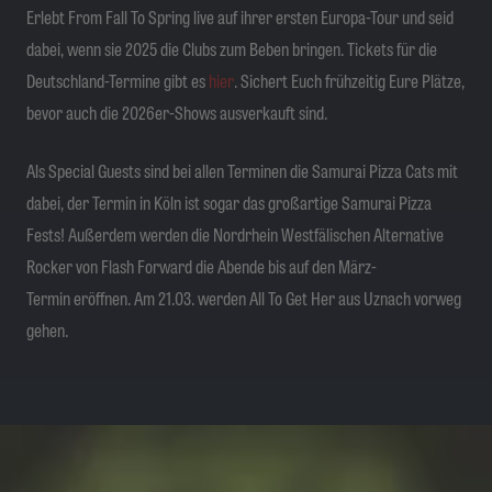
Erlebt From Fall To Spring live auf ihrer ersten Europa-Tour und seid
dabei, wenn sie 2025 die Clubs zum Beben bringen. Tickets für die
Deutschland-Termine gibt es
hier
. Sichert Euch frühzeitig Eure Plätze,
bevor auch die 2026er-Shows ausverkauft sind.
Als Special Guests sind bei allen Terminen die Samurai Pizza Cats mit
dabei, der Termin in Köln ist sogar das großartige Samurai Pizza
Fests! Außerdem werden die Nordrhein Westfälischen Alternative
Rocker von Flash Forward die Abende bis auf den März-
Termin eröffnen. Am 21.03. werden All To Get Her aus Uznach vorweg
gehen.