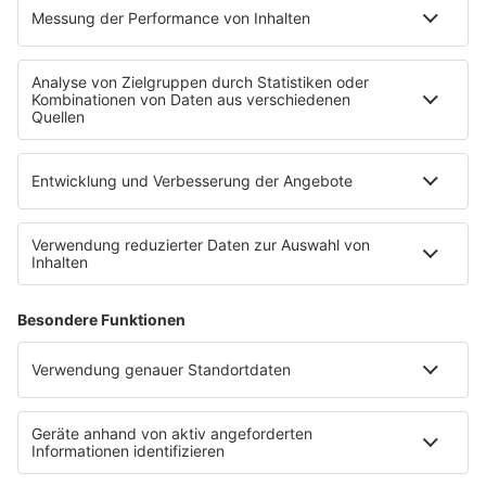
Festivals
Wacken Open Air
SHOP
RADIO BOB!
Impressum
Empfang
Kontakt
myBOB App
BOB-Plakate & Aufkleber bestellen
Jobs
Datenschutz
Datenschutzeinstellungen
Teilnahmebedingungen
RADIO BOB! auf radioplayer.de
Newsletter
Partner
Wacken Radio by RADIO BOB!