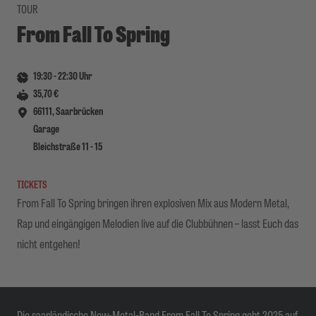
TOUR
From Fall To Spring
19:30
-
22:30
Uhr
35,70 €
66111, Saarbrücken
Garage
Bleichstraße 11 - 15
TICKETS
From Fall To Spring bringen ihren explosiven Mix aus Modern Metal,
Rap und eingängigen Melodien live auf die Clubbühnen – lasst Euch das
nicht entgehen!
Die saarländische New-Metal-Band From Fall To Spring geht 2025 auf