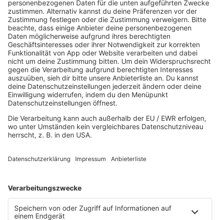
SO., 26. APR. 26, ZAKK HALLE, DÜSSELDORF
HOME
MUSIK
Playlist
Streams
Rocknews
Band-Alphabet
Textkunde
Rockfakten
Interviews
Rockquiz
Videos