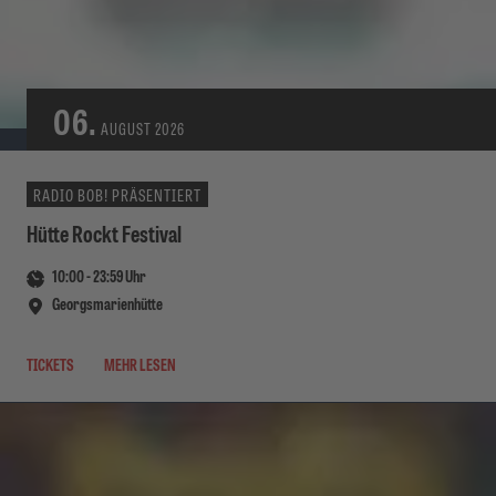
06.
AUGUST
2026
RADIO BOB! PRÄSENTIERT
Hütte Rockt Festival
10:00
-
23:59
Uhr
Georgsmarienhütte
TICKETS
MEHR LESEN