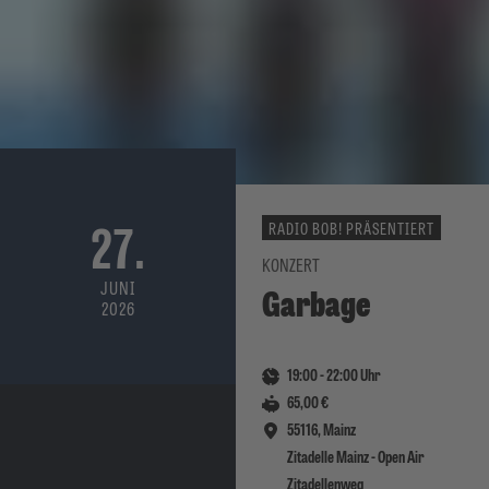
27.
RADIO BOB! PRÄSENTIERT
KONZERT
JUNI
Garbage
2026
19:00
-
22:00
Uhr
65,00 €
55116, Mainz
Zitadelle Mainz - Open Air
Zitadellenweg