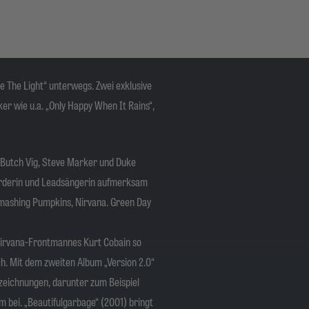
e The Light“ unterwegs. Zwei exklusive
r wie u.a. „Only Happy When It Rains“,
 Butch Vig, Steve Marker und Duke
oarderin und Leadsängerin aufmerksam
Smashing Pumpkins, Nirvana. Green Day
 Nirvana-Frontmannes Kurt Cobain so
ch. Mit dem zweiten Album „Version 2.0“
uszeichnungen, darunter zum Beispiel
 bei. „Beautifulgarbage“ (2001) bringt