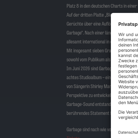
Platz 8 in den deutschen Charts in eine
Auf der dritten Platte „Bleed Like Me“ (
Gerüchte über eine Auflösung entstehen. 
Garbage“. Nach einer längeren Pause ersc
allesamt international in die Charts eins
Mit insgesamt sieben Grammy-Nominierun
sowohl vom Publikum als auch von der Kr
Im Juni 2026 sind Garbage nun mit ihrem
achtes Studioalbum – ein intensives, a
von Sängerin Shirley Manson 2024 einen
Perspektive zu entwickeln. Aus dem Bewu
Garbage-Sound entstanden: emotionaler, v
berührendes Statement für Menschlichkeit
Garbage sind nach wie vor eine der stär
Tickets
.