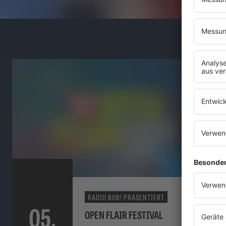
RADIO BOB! PRÄSENTIERT
05.
OPEN FLAIR FESTIVAL