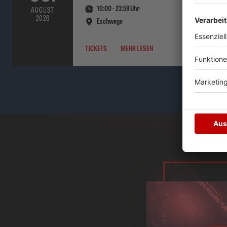
10:00
-
23:59
Uhr
AUGUST
2026
Eschwege
TICKETS
MEHR LESEN