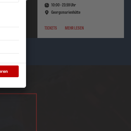
10:00
-
23:59
Uhr
AUGUST
2026
Georgsmarienhütte
TICKETS
MEHR LESEN