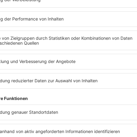
Weitere Konzerte:
RADIO BOB! PRÄSENTIERT
06.
Party.San Metal Open Air