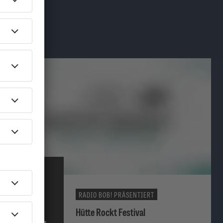
RADIO BOB! PRÄSENTIERT
06.
Hütte Rockt Festival