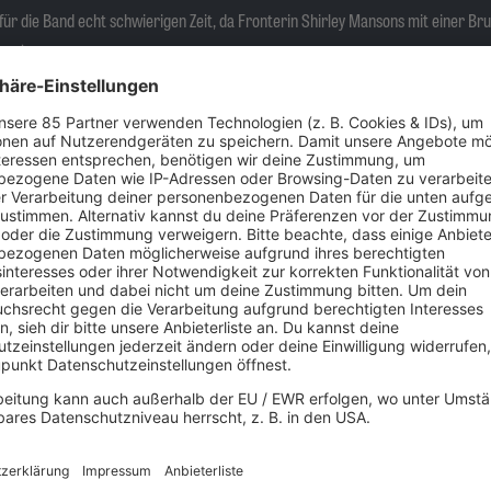
r für die Band echt schwierigen Zeit, da Fronterin Shirley Mansons mit einer 
2005) verfolgen Garbage eine gitarrenlastigere Richtung, kann jedoch nicht an
Aber die Band lässt sich nicht entmutigen und widerlegt sie: 2007 veröffentli
heint „Not Your Kind of People“ (2012), gefolgt von „Strange Little Birds“ (20
teigen.
gen und mehr als 17 Millionen verkauften Alben ist die Gruppe aus Madison 
itik geliebte Band.
 neuen Album „Let All That We Imagine Be The Light“ (2025) für zwei Shows in
tmosphärisch dichtes Album, entstanden aus einer Phase tiefgreifender Umbr
 abrupten Tournee-Abbruch erfordert hat, gelingt es Garbage, aus dieser erz
sstsein dieser Verletzlichkeit sowie der räumlichen Distanz der einzelnen Ban
on filmischer Weite und großer erzählerischer Kraft. „Let All That We Imagine
, die Fragilität des Lebens und die Stärke, die aus Verletzlichkeit entstehen
ksten Bands der 90er und Ihr habt nun gleich zweimal die Gelegenheit sie 2026