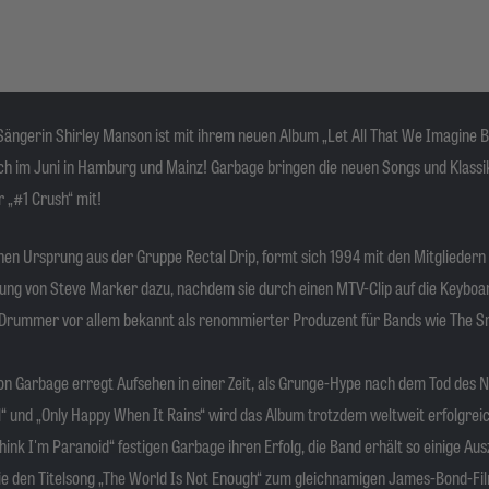
ängerin Shirley Manson ist mit ihrem neuen Album „Let All That We Imagine B
 im Juni in Hamburg und Mainz! Garbage bringen die neuen Songs und Klassike
r „#1 Crush“ mit!
en Ursprung aus der Gruppe Rectal Drip, formt sich 1994 mit den Mitgliedern
gung von Steve Marker dazu, nachdem sie durch einen MTV-Clip auf die Keyb
s Drummer vor allem bekannt als renommierter Produzent für Bands wie The 
von Garbage erregt Aufsehen in einer Zeit, als Grunge-Hype nach dem Tod des
rl“ und „Only Happy When It Rains“ wird das Album trotzdem weltweit erfolgrei
Think I'm Paranoid“ festigen Garbage ihren Erfolg, die Band erhält so einige A
e den Titelsong „The World Is Not Enough“ zum gleichnamigen James-Bond-Film