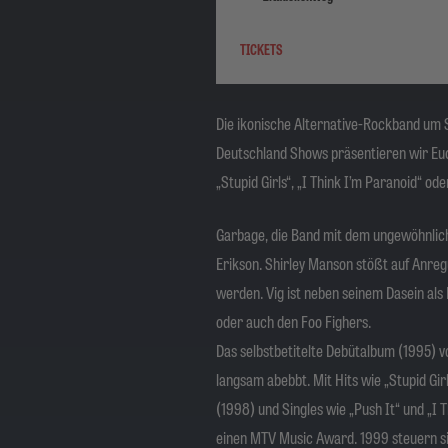
TICKETS
Die ikonische Alternative-Rockband um S
Deutschland Shows präsentieren wir Euch
„Stupid Girls“, „I Think I’m Paranoid“ ode
Garbage, die Band mit dem ungewöhnlich
Erikson. Shirley Manson stößt auf Anre
werden. Vig ist neben seinem Dasein al
oder auch den Foo Fighers.
Das selbstbetitelte Debütalbum (1995) 
langsam abebbt. Mit Hits wie „Stupid Gi
(1998) und Singles wie „Push It“ und „I 
einen MTV Music Award. 1999 steuern si