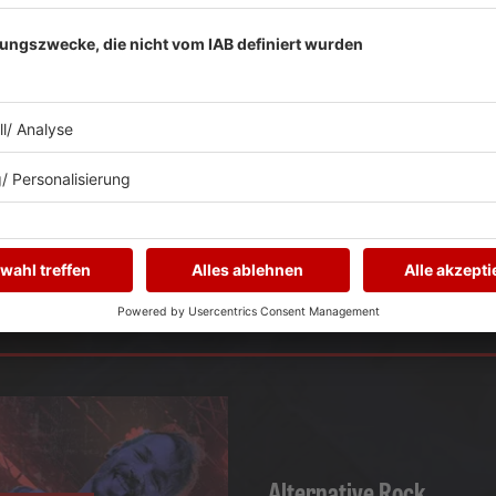
10:00
-
23:00
Uhr
AUGUST
2026
Schlotheim/Obermehler
TICKETS
MEHR LESEN
KONZERTKALENDER
Alternative Rock