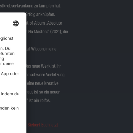
Brustkrebserkrankung zu kämpfen hat.
 den vorherigen Erfolg anknüpfen.
chten sie das Best-of-Album „Absolute
16) und „No Gods No Masters“ (2021), die
im US-Bundesstaat Wisconsin eine
 Deutschland. Das neue Werk ist ihr
üche. Nachdem eine schwere Verletzung
wungenen Pause eine neue kreative
dmitglieder heraus ist so ein neuer
 Be The Light” ist ein reifes,
 kann.
 live zu erleben!
Sichert Euch jetzt