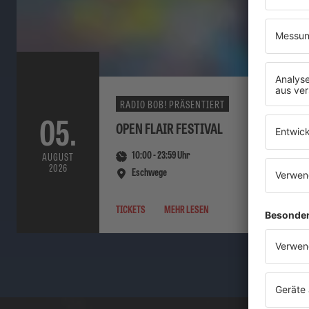
RADIO BOB! PRÄSENTIERT
05.
OPEN FLAIR FESTIVAL
10:00
-
23:59
Uhr
AUGUST
2026
Eschwege
TICKETS
MEHR LESEN