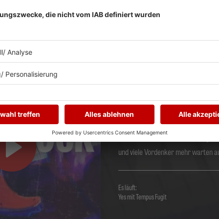
Prog-Rock
ZT ABSPIELEN
Holt Euch die volle Dosis progressiv
diesem Stream: Jethro Tull, King Cr
und viele Vordenker mehr warten a
Es läuft:
Yes mit Tempus Fugit