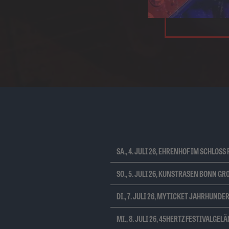
SA., 4. JULI 26, EHRENHOF IM SCHLOSS
SO., 5. JULI 26, KUNSTRASEN BONN G
DI., 7. JULI 26, MYTICKET JAHRHUN
MI., 8. JULI 26, 45HERTZ FESTIVALGE