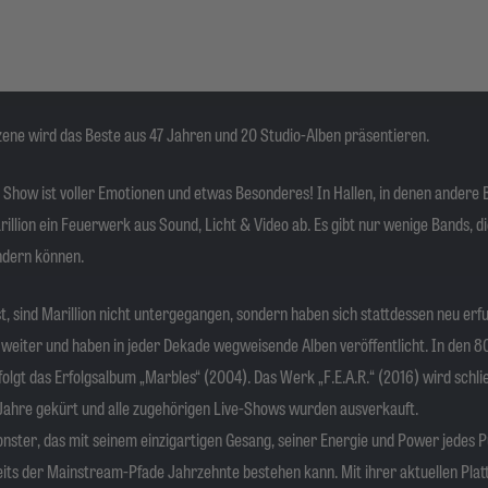
zene wird das Beste aus 47 Jahren und 20 Studio-Alben präsentieren.
e Show ist voller Emotionen und etwas Besonderes! In Hallen, in denen andere
lion ein Feuerwerk aus Sound, Licht & Video ab. Es gibt nur wenige Bands, di
ndern können.
 sind Marillion nicht untergegangen, sondern haben sich stattdessen neu erf
weiter und haben in jeder Dekade wegweisende Alben veröffentlicht. In den 80
folgt das Erfolgsalbum „Marbles“ (2004). Das Werk „F.E.A.R.“ (2016) wird schli
Jahre gekürt und alle zugehörigen Live-Shows wurden ausverkauft.
nster, das mit seinem einzigartigen Gesang, seiner Energie und Power jedes P
seits der Mainstream-Pfade Jahrzehnte bestehen kann. Mit ihrer aktuellen Plat