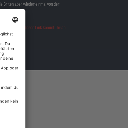
ie Briten aber wieder einmal von der
n werden.
Über diesen Link kommt Ihr an
rmine:
 Air am Schloß
RASEN Open Air
hrhunderthalle