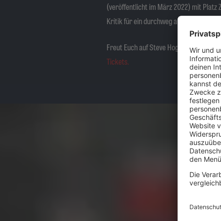
(veröffentlicht im März 2022) mit Platz
Kritik für ein durchweg ausgezeichnetes
Freut Euch auf
Steve Hogarth, Mark Kell
Tickets.