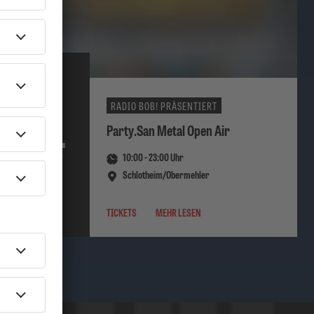
RADIO BOB! PRÄSENTIERT
06.
Party.San Metal Open Air
10:00
-
23:00
Uhr
AUGUST
2026
Schlotheim/Obermehler
TICKETS
MEHR LESEN