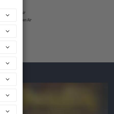
ertz Open Air
dionpark Open Air
de Park Bühne Open Air
drom
 Auensee