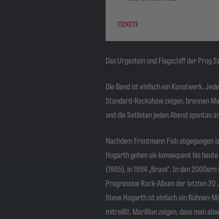
TICKETS
Das Urgestein und Flagschiff der Prog S
Die Band ist einfach ein Kunstwerk. Jed
Standard-Rockshow zeigen, brennen Maril
und die Setlisten jeden Abend spontan ä
Nachdem Frontmann Fish abgegangen ist,
Hogarth gehen sie konsequent bis heute 
(1985), in 1994 „Brave“. In den 2000ern 
Progressive Rock-Album der letzten 20 
Steve Hogarth ist einfach ein Bühnen-Mo
mitreißt. Marillion zeigen, dass man ab