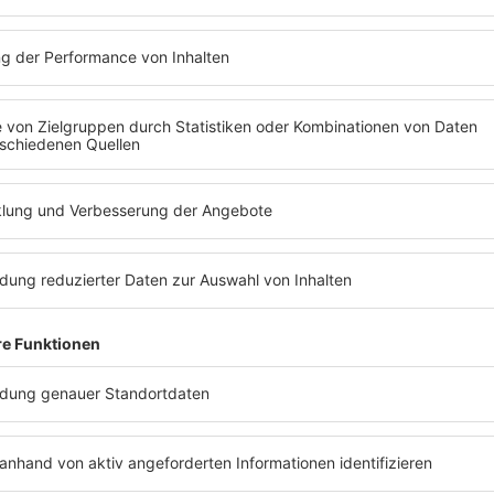
RADIO BOB! PRÄSENTIERT
06.
Hütte Rockt Festival
10:00
-
23:59
Uhr
AUGUST
2026
Georgsmarienhütte
TICKETS
MEHR LESEN
KONZERTKALENDER