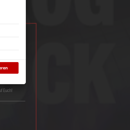
er Musik in
imson, Marillion
uf Euch!