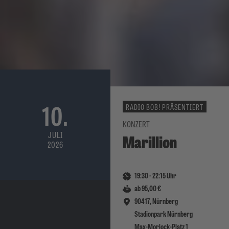
10.
RADIO BOB! PRÄSENTIERT
KONZERT
JULI
Marillion
2026
19:30
-
22:15
Uhr
ab 95,00 €
90417, Nürnberg
Stadionpark Nürnberg
Max-Morlock-Platz 1