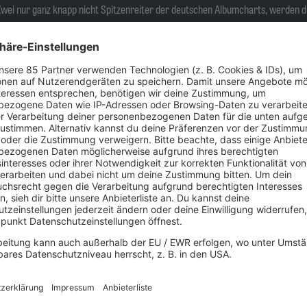
 Zwei nur ganz knapp nicht Spitzenreiter der deutschen Albumcharts, werden d
 Album gefeiert.
y, Ian Mosley, Steve Rothery und Pete Trewavas, die Euch in ihren Bann ziehe
Alle präsentierten Te
04.07.2025 | Rastatt, Open
05.07.2025 | Bonn, KUNST
07.07.2026 | Frankfurt, Ja