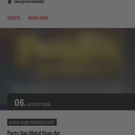
Georgsmarienhütte
TICKETS
MEHR LESEN
06.
AUGUST
2026
RADIO BOB! PRÄSENTIERT
Party.San Metal Open Air