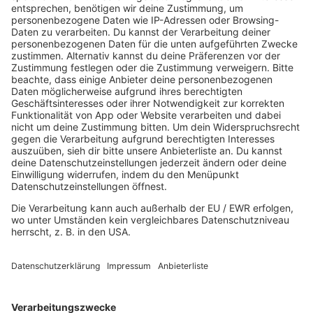
MO., 9. JUNI 25, HAUS AUENSEE, LEIPZIG
DI., 10. JUNI 25, MESSE CONGRESS CENTRUM HALLE
MÜNSTERLAND, MÜNSTER
HOME
MUSIK
Playlist
Streams
Rocknews
Band-Alphabet
Textkunde
Rockfakten
Interviews
Rockquiz