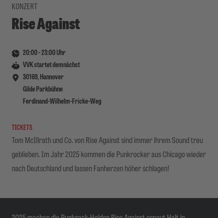
KONZERT
Rise Against
20:00
-
23:00
Uhr
VVK startet demnächst
30169, Hannover
Gilde Parkbühne
Ferdinand-Wilhelm-Fricke-Weg
TICKETS
Tom McIllrath und Co. von Rise Against sind immer ihrem Sound treu
geblieben. Im Jahr 2025 kommen die Punkrocker aus Chicago wieder
nach Deutschland und lassen Fanherzen höher schlagen!
2025 machen die Punkrock-Helden Rise Against erneut Halt in