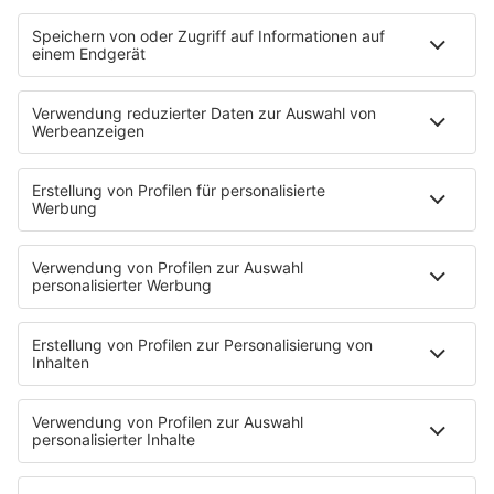
Videos
PROGRAMM
Sendungen
Moderatoren
Podcasts
Hells Bells
Musikwunsch
AKTIONEN
Backstagebereich
King of BOB
Beichtstuhl
Neuerscheinung
Newcomer
EVENTS