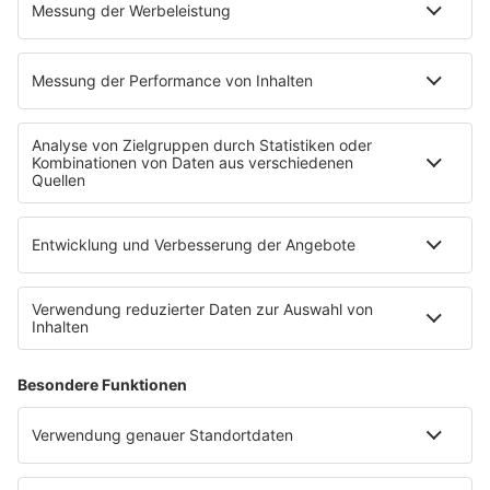
Ticketshop
Konzertkalender
Festivals
Wacken Open Air
SHOP
RADIO BOB!
Impressum
Empfang
Kontakt
myBOB App
BOB-Plakate & Aufkleber bestellen
Jobs
Datenschutz
Datenschutzeinstellungen
Teilnahmebedingungen
RADIO BOB! auf radioplayer.de
Newsletter