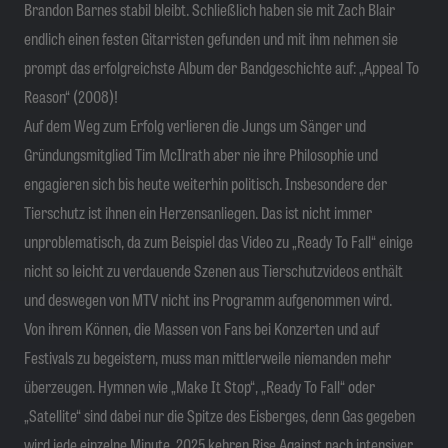
Brandon Barnes stabil bleibt. Schließlich haben sie mit Zach Blair
endlich einen festen Gitarristen gefunden und mit ihm nehmen sie
prompt das erfolgreichste Album der Bandgeschichte auf: „Appeal To
Reason“ (2008)!
Auf dem Weg zum Erfolg verlieren die Jungs um Sänger und
Gründungsmitglied Tim McIlrath aber nie ihre Philosophie und
engagieren sich bis heute weiterhin politisch. Insbesondere der
Tierschutz ist ihnen ein Herzensanliegen. Das ist nicht immer
unproblematisch, da zum Beispiel das Video zu „Ready To Fall“ einige
nicht so leicht zu verdauende Szenen aus Tierschutzvideos enthält
und deswegen von MTV nicht ins Programm aufgenommen wird.
Von ihrem Können, die Massen von Fans bei Konzerten und auf
Festivals zu begeistern, muss man mittlerweile niemanden mehr
überzeugen. Hymnen wie „Make It Stop“, „Ready To Fall“ oder
„Satellite“ sind dabei nur die Spitze des Eisberges, denn Gas gegeben
wird jede einzelne Minute. 2025 kehren Rise Against nach intensiver