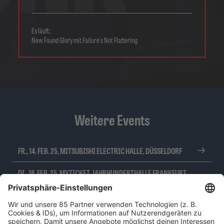
Es läuft:
New Found Glory mit Failure's Not Flattering
Weitere Events
FR., 14. FEB. 25, MITSUBISHI ELECTRIC HALLE, DÜSSELDORF
DI., 18. FEB. 25, MYTICKET JAHRHUNDERTHALLE FRANKFURT,
FRANKFURT
MI., 19. FEB. 25, MYTICKET JAHRHUNDERTHALLE FRANKFURT,
FRANKFURT