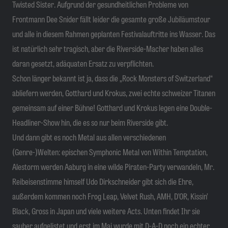
Twisted Sister. Aufgrund der gesundheitlichen Probleme von
Frontmann Dee Snider fällt leider die gesamte große Jubiläumstour
und alle in diesem Rahmen geplanten Festivalauftritte ins Wasser. Das
ist natürlich sehr tragisch, aber die Riverside-Macher haben alles
daran gesetzt, adäquaten Ersatz zu verpflichten.
Schon länger bekannt ist ja, dass die
„Rock Monsters of Switzerland“
abliefern werden, Gotthard und Krokus, zwei echte s
chweizer Titanen
gemeinsam auf einer Bühne! Gotthard und Krokus legen eine Double-
Headliner-Show hin, die es so nur beim Riverside gibt.
Und dann gibt es noch Metal aus allen verschiedenen
(Genre-)Welten: epischen Symphonic Metal von Within Temptation,
Alestorm werden Aaburg in eine wilde Piraten-Party verwandeln, Mr.
Reibeisenstimme himself Udo Dirkschneider gibt sich die Ehre,
außerdem kommen noch Frog Leap, Velvet Rush, AMH, D’OR, Kissin’
Black, Gross in Japan und viele weitere Acts. Unten findet Ihr sie
sauber aufgelistet und erst im Mai wurde mit D-A-D noch ein echter