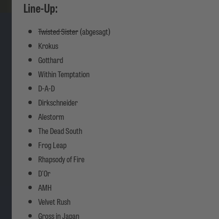
Line-Up:
Twisted Sister
(abgesagt)
Krokus
Gotthard
Within Temptation
D-A-D
Dirkschneider
Alestorm
The Dead South
Frog Leap
Rhapsody of Fire
D'Or
AMH
Velvet Rush
Gross in Japan