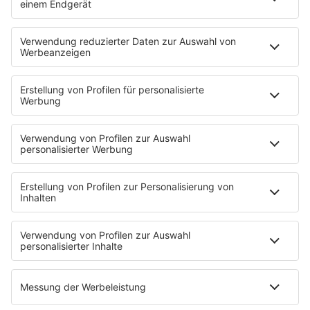
PROGRAMM
Sendungen
Moderatoren
Podcasts
Hells Bells
Musikwunsch
AKTIONEN
Backstagebereich
King of BOB
Beichtstuhl
Neuerscheinung
Newcomer
EVENTS
Ticketshop