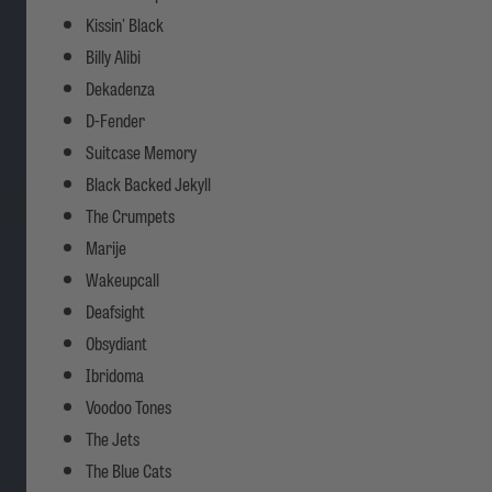
Kissin' Black
Billy Alibi
Dekadenza
D-Fender
Suitcase Memory
Black Backed Jekyll
The Crumpets
Marije
Wakeupcall
Deafsight
Obsydiant
Ibridoma
Voodoo Tones
The Jets
The Blue Cats