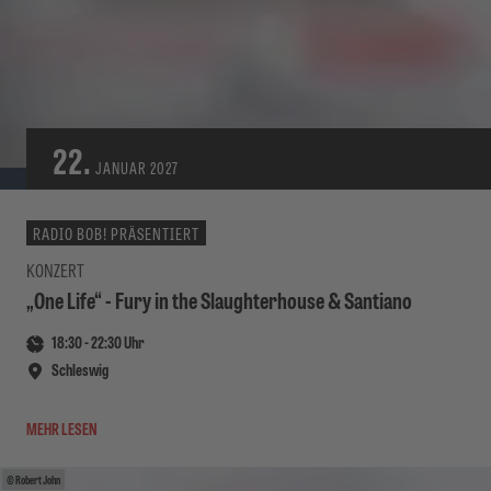
22.
JANUAR
2027
RADIO BOB! PRÄSENTIERT
KONZERT
„One Life“ - Fury in the Slaughterhouse & Santiano
18:30
-
22:30
Uhr
Schleswig
MEHR LESEN
Robert John