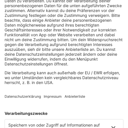
HOME
MUSIK
Playlist
Streams
Rocknews
Band-Alphabet
Textkunde
Rockfakten
Interviews
Rockquiz
Videos