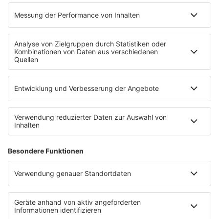
Konzertkalender
Festivals
Wacken Open Air
SHOP
RADIO BOB!
Impressum
Empfang
Kontakt
myBOB App
BOB-Plakate & Aufkleber bestellen
Jobs
Datenschutz
Datenschutzeinstellungen
Teilnahmebedingungen
RADIO BOB! auf radioplayer.de
Newsletter
Partner