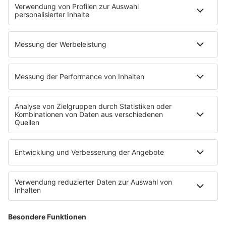
Newcomer
EVENTS
Ticketshop
Konzertkalender
Festivals
Wacken Open Air
SHOP
RADIO BOB!
Impressum
Empfang
Kontakt
myBOB App
BOB-Plakate & Aufkleber bestellen
Jobs
Datenschutz