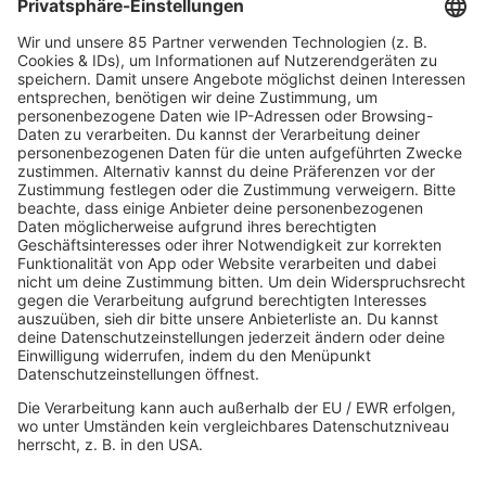
HOME
MUSIK
Playlist
Streams
Rocknews
Band-Alphabet
Textkunde