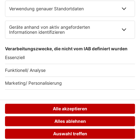
Datenschutzeinstellungen
Teilnahmebedingungen
RADIO BOB! auf radioplayer.de
Newsletter
Partner
Wacken Radio by RADIO BOB!
WERBUNG SCHALTEN
© RADIO BOB GmbH & Co. KG