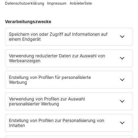
Rockfakten
Interviews
Rockquiz
Videos
PROGRAMM
Sendungen
Moderatoren
Podcasts
Hells Bells
Musikwunsch
AKTIONEN
Backstagebereich
King of BOB
Beichtstuhl
Neuerscheinung