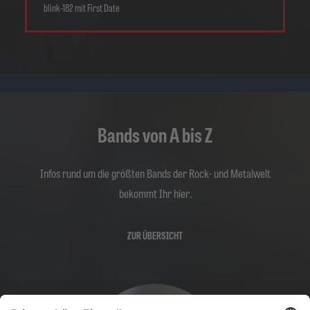
blink-182 mit First Date
Bands von A bis Z
Infos rund um die größten Bands der Rock- und Metalwelt
bekommt Ihr hier.
ZUR ÜBERSICHT