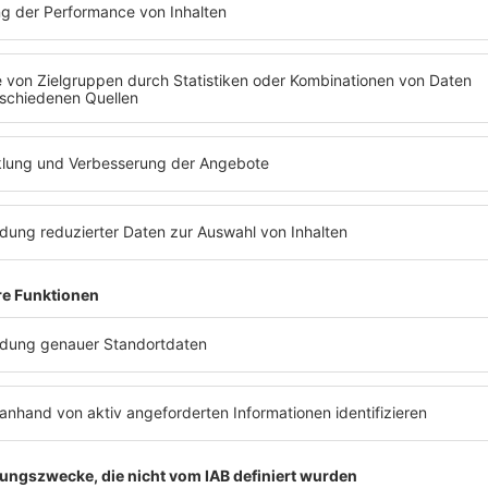
2000er Rock
ZT ABSPIELEN
In BOBs 2000er Rock-Stream hört Ih
und viele andere Rockbands der 20
Es läuft:
Oasis mit The Importance Of Being Idle