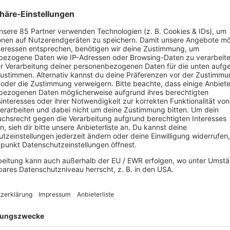
Mehr von Billy Talent zum Nachlesen:
TEXTKUNDE
Billy Talent mit "Rusted from the
Rain"