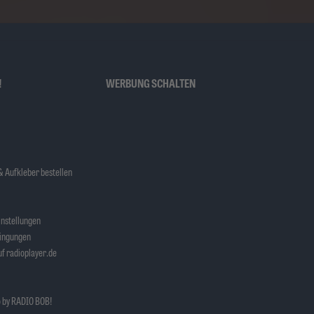
!
WERBUNG SCHALTEN
 Aufkleber bestellen
nstellungen
ingungen
f radioplayer.de
 by RADIO BOB!