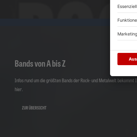
Bands von A bis Z
Infos rund um die größten Bands der Rock- und Metalwelt bekommt I
hier.
ZUR ÜBERSICHT