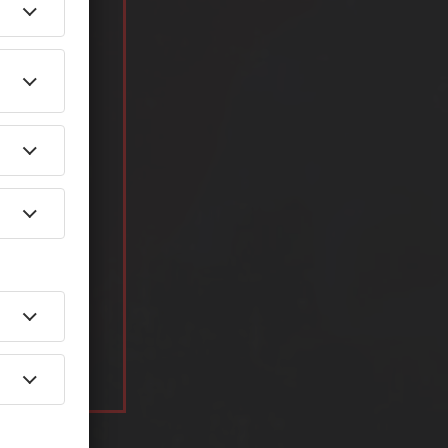
r Billy Talent
00er.