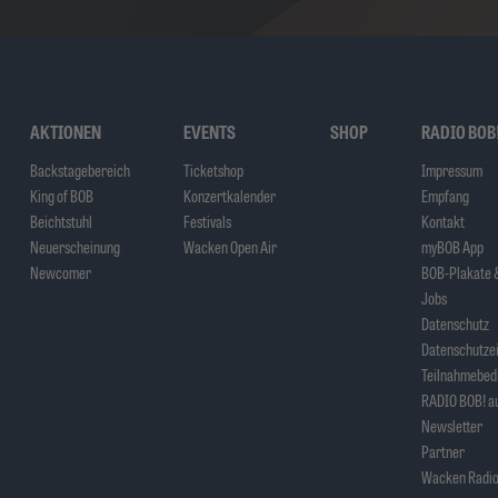
AKTIONEN
EVENTS
SHOP
RADIO BOB
Backstagebereich
Ticketshop
Impressum
King of BOB
Konzertkalender
Empfang
Beichtstuhl
Festivals
Kontakt
Neuerscheinung
Wacken Open Air
myBOB App
Newcomer
BOB-Plakate &
Jobs
Datenschutz
Datenschutzei
Teilnahmebed
RADIO BOB! au
Newsletter
Partner
Wacken Radio