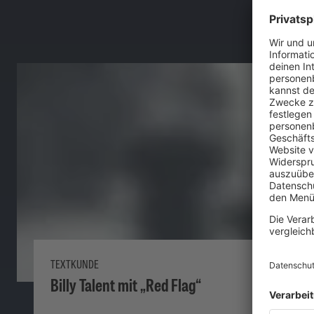
TEXTKUNDE
Billy Talent mit „Red Flag“