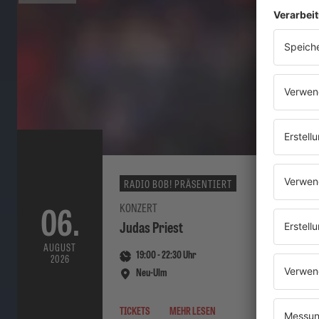
RADIO BOB! PRÄSENTIERT
06.
KONZERT
Judas Priest
AUGUST
19:00
-
22:30
Uhr
2026
Neu-Ulm
TICKETS
MEHR LESEN