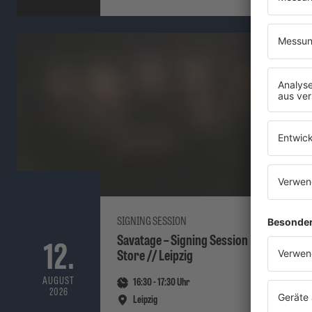
SIGNING SESSION
Savatage – Signing Session EMP
12.
Store // Leipzig
AUGUST
16:30
-
17:30
Uhr
2026
Leipzig