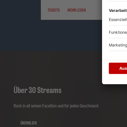
TICKETS
MEHR LESEN
Über 30 Streams
Rock in all seinen Facetten und für jeden Geschmack
ÜBERBLICK