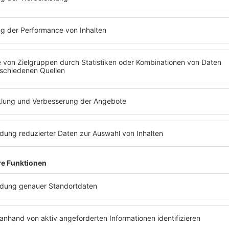
RADIO BOB! PRÄSENTIERT
21.
KONZERT
Deine Cousine
AUGUST
20:00
-
22:30
Uhr
2026
Bochum