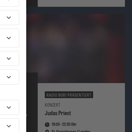
Andrew McGovern
RADIO BOB! PRÄSENTIERT
23.
KONZERT
Judas Priest
AUGUST
19:00
-
22:30
Uhr
2026
St. Goarshausen / Loreley