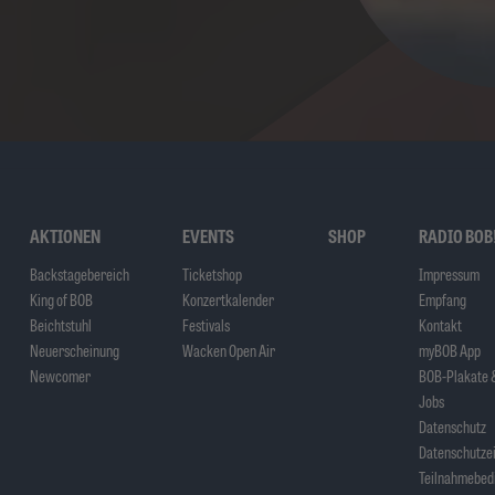
AKTIONEN
EVENTS
SHOP
RADIO BOB
Backstagebereich
Ticketshop
Impressum
King of BOB
Konzertkalender
Empfang
Beichtstuhl
Festivals
Kontakt
Neuerscheinung
Wacken Open Air
myBOB App
Newcomer
BOB-Plakate &
Jobs
Datenschutz
Datenschutzei
Teilnahmebed