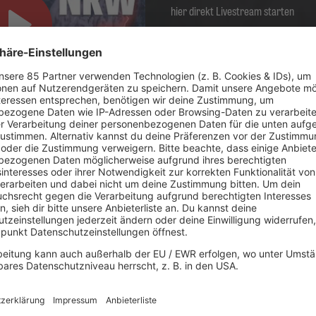
hier direkt Livestream starten
Es läuft:
Loverboy mit Turn Me Loose
Konzertkalender