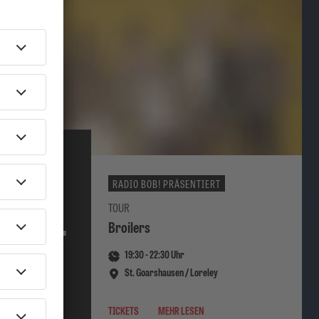
RADIO BOB! PRÄSENTIERT
08.
TOUR
Broilers
AUGUST
19:30
-
22:30
Uhr
2026
St. Goarshausen / Loreley
TICKETS
MEHR LESEN