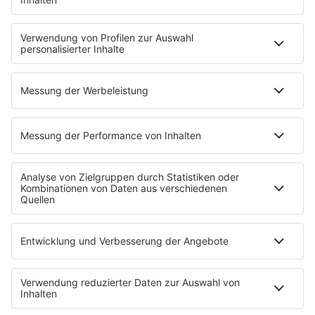
Beichtstuhl
Neuerscheinung
Newcomer
EVENTS
Ticketshop
Konzertkalender
Festivals
Wacken Open Air
SHOP
RADIO BOB!
Impressum
Empfang
Kontakt
myBOB App
BOB-Plakate & Aufkleber bestellen