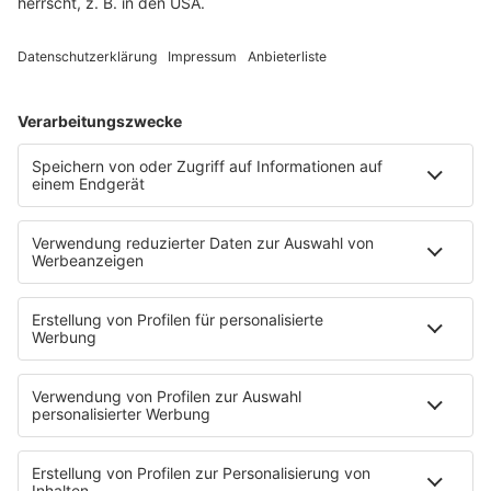
Band-Alphabet
Textkunde
Rockfakten
Interviews
Rockquiz
Videos
PROGRAMM
Sendungen
Moderatoren
Podcasts
Hells Bells
Musikwunsch
AKTIONEN
Backstagebereich
King of BOB