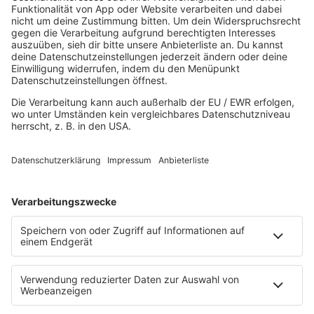
HOME
MUSIK
Playlist
Streams
Rocknews
Band-Alphabet
Textkunde
Rockfakten
Interviews
Rockquiz
Videos
PROGRAMM
Sendungen
Moderatoren
Podcasts