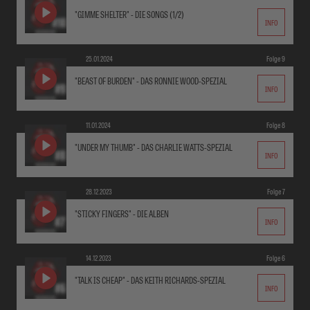
"GIMME SHELTER" - DIE SONGS (1/2)
INFO
25.01.2024
Folge 9
"BEAST OF BURDEN" - DAS RONNIE WOOD-SPEZIAL
INFO
11.01.2024
Folge 8
"UNDER MY THUMB" - DAS CHARLIE WATTS-SPEZIAL
INFO
28.12.2023
Folge 7
"STICKY FINGERS" - DIE ALBEN
INFO
14.12.2023
Folge 6
"TALK IS CHEAP" - DAS KEITH RICHARDS-SPEZIAL
INFO