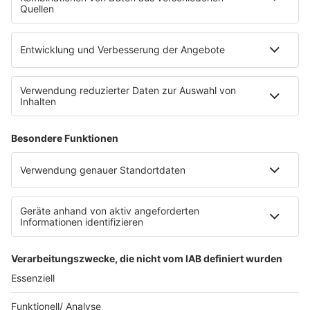
SHOP
RADIO BOB!
Impressum
Empfang
Kontakt
myBOB App
BOB-Plakate & Aufkleber bestellen
Jobs
Datenschutz
Datenschutzeinstellungen
Teilnahmebedingungen
RADIO BOB! auf radioplayer.de
Newsletter
Partner
Wacken Radio by RADIO BOB!
WERBUNG SCHALTEN