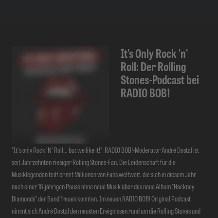
It's Only Rock 'n'
Roll: Der Rolling
Stones-Podcast bei
RADIO BOB!
"It's only Rock 'N' Roll... but we like it!": RADIO BOB!-Moderator André Dostal ist
seit Jahrzehnten riesiger Rolling Stones-Fan. Die Leidenschaft für die
Musiklegenden teilt er mit Millionen von Fans weltweit, die sich in diesem Jahr
nach einer 18-jährigen Pause ohne neue Musik über das neue Album "Hackney
Diamonds" der Band freuen konnten. Im neuen RADIO BOB! Original Podcast
nimmt sich André Dostal den neusten Ereignissen rund um die Rolling Stones und