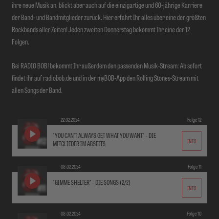
ihre neue Musik an, blickt aber auch auf die einzigartige und 60-jährige Karriere
der Band- und Bandmitglieder zurück. Hier erfahrt Ihr alles über eine der größten
Rockbands aller Zeiten! Jeden zweiten Donnerstag bekommt Ihr eine der 12
Folgen.
Bei RADIO BOB! bekommt Ihr außerdem den passenden Musik-Stream: Ab sofort
findet ihr auf radiobob.de und in der myBOB-App den Rolling Stones-Stream mit
allen Songs der Band.
22.02.2024
Folge 12
"YOU CAN'T ALWAYS GET WHAT YOU WANT" - DIE
INFO
MITGLIEDER IM ABSEITS
08.02.2024
Folge 11
"GIMME SHELTER" - DIE SONGS (2/2)
INFO
08.02.2024
Folge 10