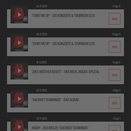
30.11.2023
Folge 5
"START ME UP" - DIE KONZERTE & TOURNEEN (2/2)
INFO
30.11.2023
Folge 4
"START ME UP" - DIE KONZERTE & TOURNEEN (1/2)
INFO
16.11.2023
Folge 3
"JUST ANOTHER NIGHT" - DAS MICK JAGGER-SPEZIAL
INFO
02.11.2023
Folge 2
"HACKNEY DIAMONDS" - DAS ALBUM
INFO
02.11.2023
Folge 1
ANGRY - DER WEG ZU "HACKNEY DIAMONDS"