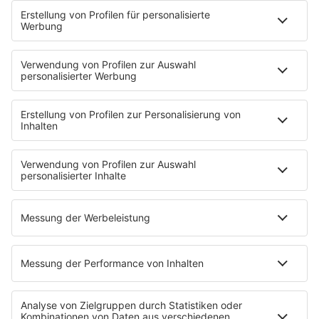
Hells Bells
Musikwunsch
AKTIONEN
Backstagebereich
King of BOB
Beichtstuhl
Neuerscheinung
Newcomer
EVENTS
Ticketshop
Konzertkalender
Festivals
Wacken Open Air