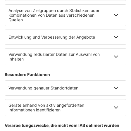
Wacken Open Air
SHOP
RADIO BOB!
Impressum
Empfang
Kontakt
myBOB App
BOB-Plakate & Aufkleber bestellen
Jobs
Datenschutz
Datenschutzeinstellungen
Teilnahmebedingungen
RADIO BOB! auf radioplayer.de
Newsletter
Partner
Wacken Radio by RADIO BOB!