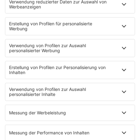
Sendungen
Moderatoren
Podcasts
Hells Bells
Musikwunsch
AKTIONEN
Backstagebereich
King of BOB
Beichtstuhl
Neuerscheinung
Newcomer
EVENTS
Ticketshop
Konzertkalender
Festivals