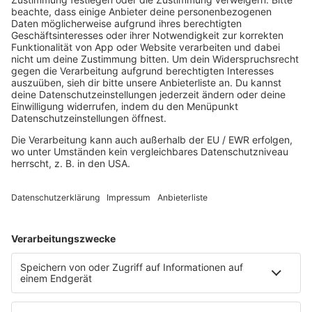
HOME
MUSIK
Playlist
Streams
Rocknews
Band-Alphabet
Textkunde
Rockfakten
Interviews
Rockquiz
Videos
PROGRAMM