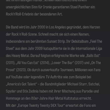
unvergleichlichen Sinn für Ironie garantieren Steel Panther ein
Rock’n’Roll-Erlebnis der besonderen Art.
Die Band wird im Jahr 2000 in Los Angeles gegründet, dem Herzen
der Rock'n'Roll-Szene. Schnell macht sie sich einen Namen,
insbesondere am berühmten Sunset Strip. Ihr Debütalbum „Feel The
Steel“ aus dem Jahr 2009 katapultierte sie in die internationale Liga
des Heavy Metal. Darauf folgten erfolgreiche Werke wie „Balls Out“
(2011), „All You Can Eat“ (2014), „Lower The Bar“ (2017) und „On The
Prowl“ (2023). Ob durch ausverkaufte Tourneen, Millionen von Fans
auf YouTube oder legendäre TV-Auftritte wie zum Beispiel bei
„America’s Got Talent“ – die Bandmitglieder Michael Starr, Satchel,
Spyder und Stix Zadinia haben mit ihrer Mischung aus Parodie und
Hommage an den 80er-Jahre Hair Metal Kultstatus erreicht.
Mit der „Europe Twenty Twenty S€X Tour“ erwartet die Fans ein