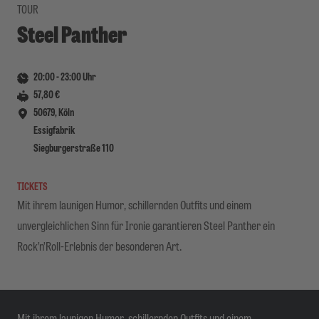
TOUR
Steel Panther
20:00
-
23:00
Uhr
57,80 €
50679, Köln
Essigfabrik
Siegburgerstraße 110
TICKETS
Mit ihrem launigen Humor, schillernden Outfits und einem
unvergleichlichen Sinn für Ironie garantieren Steel Panther ein
Rock’n’Roll-Erlebnis der besonderen Art.
Mit ihrem launigen Humor, schillernden Outfits und einem