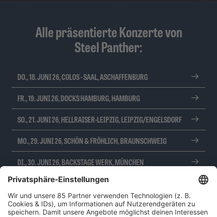
Alle präsentierte Konzerte von
Steel Panther:
DO., 18. JUNI 26, COLOS - SAAL, ASCHAFFENBURG
FR., 19. JUNI 26, DOCKS HAMBURG, HAMBURG
SO., 21. JUNI 26, HELLRAISER-LEIPZIG, LEIPZIG/ENGELSDORF
MO., 29. JUNI 26, SCHÖN & FRÖHLICH, BRAUNSCHWEIG
DI., 30. JUNI 26, BACKSTAGE WERK, MÜNCHEN
DO., 2. JULI 26, EVENTHALL-AIRPORT, REGENSBURG-
OBERTRAUBLING
MI., 8. JULI 26, LKA-LONGHORN, STUTTGART