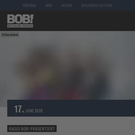
NATIONAL
NRW
HESSEN
SCHLESWIG-HOLSTEIN
Dave Jackson
17.
JUNI
2026
RADIO BOB! PRÄSENTIERT