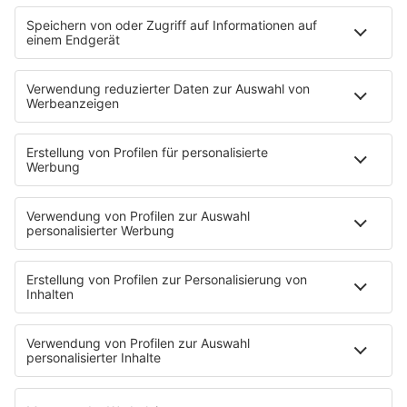
Videos
PROGRAMM
Sendungen
Moderatoren
Podcasts
Hells Bells
Musikwunsch
AKTIONEN
Backstagebereich
King of BOB
Beichtstuhl
Neuerscheinung
Newcomer
EVENTS