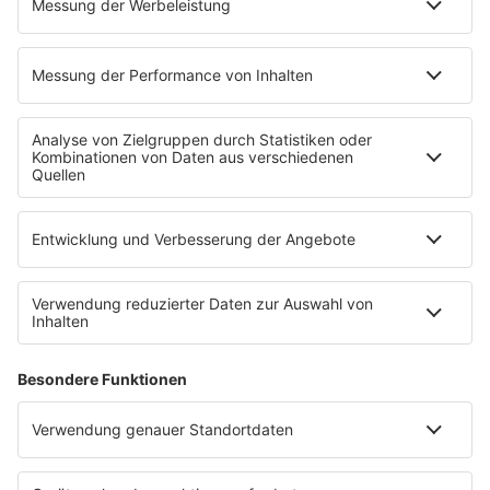
Ticketshop
Konzertkalender
Festivals
Wacken Open Air
SHOP
RADIO BOB!
Impressum
Empfang
Kontakt
myBOB App
BOB-Plakate & Aufkleber bestellen
Jobs
Datenschutz
Datenschutzeinstellungen
Teilnahmebedingungen
RADIO BOB! auf radioplayer.de
Newsletter