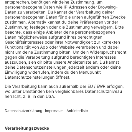
SO., 12. JULI 26, FABRIK COESFELD, COESFELD
DI., 14. JULI 26, GARAGE, SAARBRÜCKEN
HOME
MUSIK
Playlist
Streams
Rocknews
Band-Alphabet
Textkunde
Rockfakten
Interviews
Rockquiz