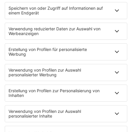
Videos
PROGRAMM
Sendungen
Moderatoren
Podcasts
Hells Bells
Musikwunsch
AKTIONEN
Backstagebereich
King of BOB
Beichtstuhl
Neuerscheinung
Newcomer
EVENTS