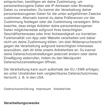
SO., 12. JULI 26, FABRIK COESFELD, COESFELD
DI., 14. JULI 26, GARAGE, SAARBRÜCKEN
HOME
MUSIK
Playlist
Streams
Rocknews
Band-Alphabet
Textkunde
Rockfakten
Interviews
Rockquiz