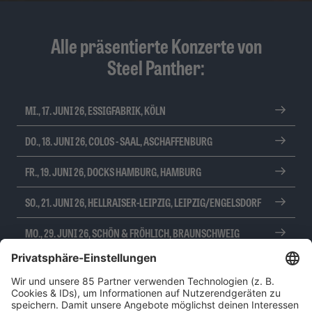
Alle präsentierte Konzerte von
Steel Panther:
MI., 17. JUNI 26, ESSIGFABRIK, KÖLN
DO., 18. JUNI 26, COLOS - SAAL, ASCHAFFENBURG
FR., 19. JUNI 26, DOCKS HAMBURG, HAMBURG
SO., 21. JUNI 26, HELLRAISER-LEIPZIG, LEIPZIG/ENGELSDORF
MO., 29. JUNI 26, SCHÖN & FRÖHLICH, BRAUNSCHWEIG
DO., 2. JULI 26, EVENTHALL-AIRPORT, REGENSBURG-
OBERTRAUBLING
MI., 8. JULI 26, LKA-LONGHORN, STUTTGART