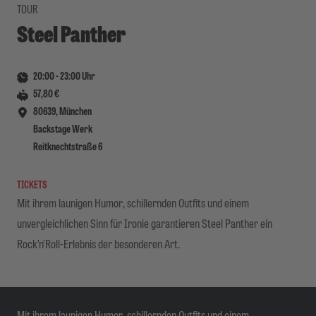
TOUR
Steel Panther
20:00
-
23:00
Uhr
57,80 €
80639, München
Backstage Werk
Reitknechtstraße 6
TICKETS
Mit ihrem launigen Humor, schillernden Outfits und einem
unvergleichlichen Sinn für Ironie garantieren Steel Panther ein
Rock’n’Roll-Erlebnis der besonderen Art.
Mit ihrem launigen Humor, schillernden Outfits und einem