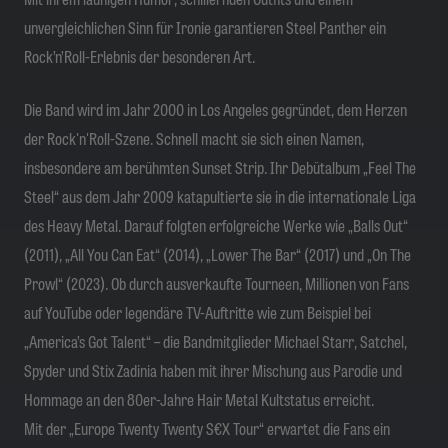
unvergleichlichen Sinn für Ironie garantieren Steel Panther ein
Rock’n’Roll-Erlebnis der besonderen Art.
Die Band wird im Jahr 2000 in Los Angeles gegründet, dem Herzen
der Rock'n'Roll-Szene. Schnell macht sie sich einen Namen,
insbesondere am berühmten Sunset Strip. Ihr Debütalbum „Feel The
Steel“ aus dem Jahr 2009 katapultierte sie in die internationale Liga
des Heavy Metal. Darauf folgten erfolgreiche Werke wie „Balls Out“
(2011), „All You Can Eat“ (2014), „Lower The Bar“ (2017) und „On The
Prowl“ (2023). Ob durch ausverkaufte Tourneen, Millionen von Fans
auf YouTube oder legendäre TV-Auftritte wie zum Beispiel bei
„America’s Got Talent“ – die Bandmitglieder Michael Starr, Satchel,
Spyder und Stix Zadinia haben mit ihrer Mischung aus Parodie und
Hommage an den 80er-Jahre Hair Metal Kultstatus erreicht.
Mit der „Europe Twenty Twenty S€X Tour“ erwartet die Fans ein