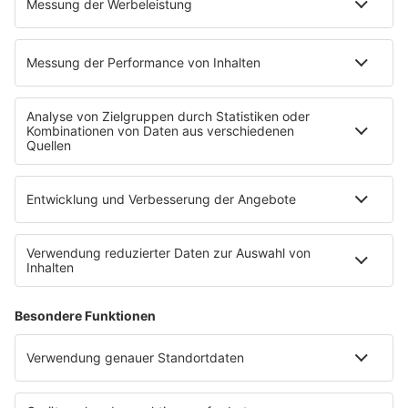
Ticketshop
Konzertkalender
Festivals
Wacken Open Air
SHOP
RADIO BOB!
Impressum
Empfang
Kontakt
myBOB App
BOB-Plakate & Aufkleber bestellen
Jobs
Datenschutz
Datenschutzeinstellungen
Teilnahmebedingungen
RADIO BOB! auf radioplayer.de
Newsletter