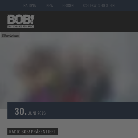
NATIONAL
NRW
HESSEN
SCHLESWIG-HOLSTEIN
Dave Jackson
30.
JUNI
2026
RADIO BOB! PRÄSENTIERT