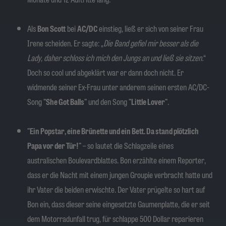
Als
Bon Scott
bei
AC/DC
einstieg, ließ er sich von seiner Frau
Irene scheiden. Er sagte: „
Die Band gefiel mir besser als die
Lady, daher schloss ich mich den Jungs an und ließ sie sitzen.
“
Doch so cool und abgeklärt war er dann doch nicht. Er
widmende seiner Ex-Frau unter anderem seinen ersten AC/DC-
Song
"She Got Balls"
und den Song
"Little Lover"
.
"Ein Popstar, eine Brünette und ein Bett. Da stand plötzlich
Papa vor der Tür!"
– so lautet die Schlagzeile eines
australischen Boulevardblattes. Bon erzählte einem Reporter,
dass er die Nacht mit einem jungen Groupie verbracht hatte und
ihr Vater die beiden erwischte. Der Vater prügelte so hart auf
Bon ein, dass dieser seine eingesetzte Gaumenplatte, die er seit
dem Motorradunfall trug, für schlappe 500 Dollar reparieren