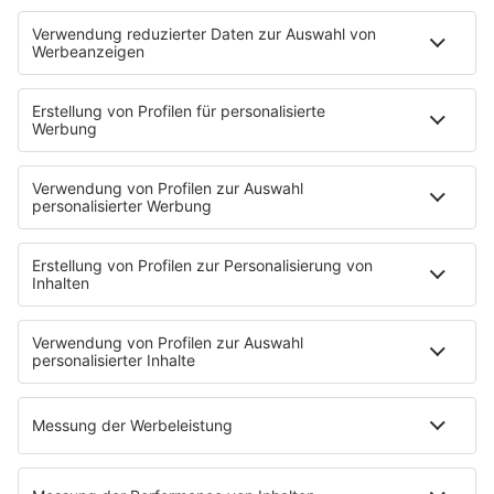
Sendungen
Moderatoren
Podcasts
Hells Bells
Musikwunsch
AKTIONEN
Backstagebereich
King of BOB
Beichtstuhl
Neuerscheinung
Newcomer
EVENTS
Ticketshop
Konzertkalender