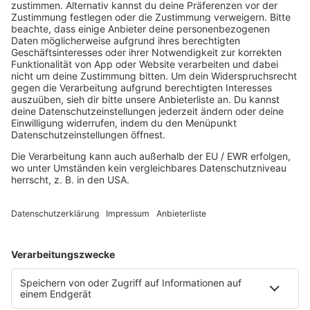
ROCKFAKTEN ARCHIV
HOME
MUSIK
Playlist
Streams
Rocknews
Band-Alphabet
Textkunde
Rockfakten
Interviews
Rockquiz
Videos
PROGRAMM