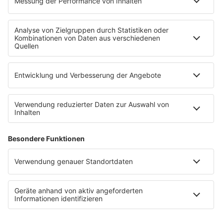
Festivals
Wacken Open Air
SHOP
RADIO BOB!
Impressum
Empfang
Kontakt
myBOB App
BOB-Plakate & Aufkleber bestellen
Jobs
Datenschutz
Datenschutzeinstellungen
Teilnahmebedingungen
RADIO BOB! auf radioplayer.de
Newsletter
Partner
Wacken Radio by RADIO BOB!