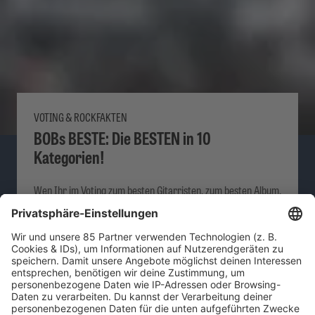
VOTING & ROCKFAKTEN
BOBs BESTE: Die BESTEN in 10
Kategorien!
Wen Ihr im Voting zum besten Gitarristen, zum besten Album,
zum besten Frontmann und auch in den weiteren Kategorien
gekürt habt, seht Ihr hier.
MEHR LESEN