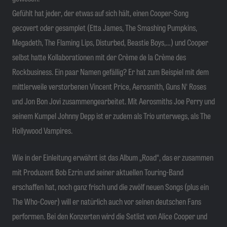
Gefühlt hat jeder, der etwas auf sich hält, einen Cooper-Song
gecovert oder gesamplet (Etta James, The Smashing Pumpkins,
Megadeth, The Flaming Lips, Disturbed, Beastie Boys,…) und Cooper
selbst hatte Kollaborationen mit der Crème de la Crème des
Rockbusiness. Ein paar Namen gefällig? Er hat zum Beispiel mit dem
mittlerweile verstorbenen Vincent Price, Aerosmith, Guns N‘ Roses
und Jon Bon Jovi zusammengearbeitet. Mit Aerosmiths Joe Perry und
seinem Kumpel Johnny Depp ist er zudem als Trio unterwegs, als The
Hollywood Vampires.
Wie in der Einleitung erwähnt ist das Album „Road“, das er zusammen
mit Produzent Bob Ezrin und seiner aktuellen Touring-Band
erschaffen hat, noch ganz frisch und die zwölf neuen Songs (plus ein
The Who-Cover) will er natürlich auch vor seinen deutschen Fans
performen. Bei den Konzerten wird die Setlist von Alice Cooper und