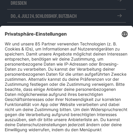
RESDEN
DO., 4. JULI 24, SCHLOSSHOF, BUTZBACH
DO., 3. OKT. 24, PORSCHE-ARENA, STUTTGART
SO., 6. OKT. 24, RUDOLF WEBER-ARENA, OBERHAUSEN
DI., 8. OKT. 24, MAX-SCHMELING-HALLE, BERLIN
DI., 8. OKT. 24, OLYMPIAHALLE, MÜNCHEN
FR., 11. OKT. 24, QUARTERBACK IMMOBILIEN ARENA, LEIPZIG
HOME
MUSIK