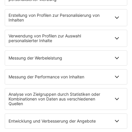
Backstagebereich
King of BOB
Beichtstuhl
Neuerscheinung
Newcomer
EVENTS
Ticketshop
Konzertkalender
Festivals
Wacken Open Air
SHOP
RADIO BOB!
Impressum
Empfang