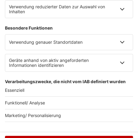
Kontakt
myBOB App
BOB-Plakate & Aufkleber bestellen
Jobs
Datenschutz
Datenschutzeinstellungen
Teilnahmebedingungen
RADIO BOB! auf radioplayer.de
Newsletter
Partner
Wacken Radio by RADIO BOB!
WERBUNG SCHALTEN
© RADIO BOB GmbH & Co. KG