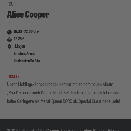
TOUR
Alice Cooper
19:00
-
23:00
Uhr
62,25 €
, Lingen
EmslandArena
Lindenstraße 24a
TICKETS
Unser Lieblings-Schockrocker kommt mit seinem neuen Album
„Road“ wieder nach Deutschland. Bei den Terminen im Oktober wird
keine Geringere als Metal-Queen DORO als Special Guest dabei sein!
2013 lief die erste Alice Cooper-Show bei uns, über 10 Jahre ist der