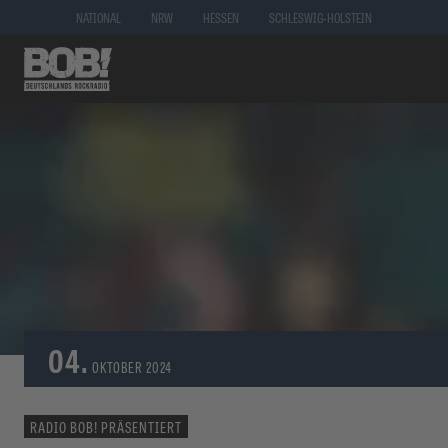
NATIONAL
NRW
HESSEN
SCHLESWIG-HOLSTEIN
04.
OKTOBER
2024
RADIO BOB! PRÄSENTIERT