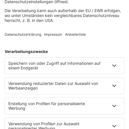
Playlist
Streams
Rocknews
Band-Alphabet
Textkunde
Rockfakten
Interviews
Rockquiz
Videos
PROGRAMM
Sendungen
Moderatoren
Podcasts
Hells Bells
Musikwunsch
AKTIONEN