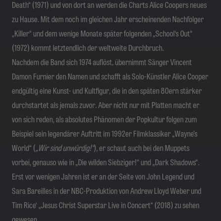
Death“ (1971) und von dort an werden die Charts Alice Coopers neues
zu Hause. Mit dem noch im gleichen Jahr erscheinenden Nachfolger
„Killer“ und dem wenige Monate später folgenden „School‘s Out“
(1972) kommt letztendlich der weltweite Durchbruch.
Nachdem die Band sich 1974 auflöst, übernimmt Sänger Vincent
Damon Furnier den Namen und schafft als Solo-Künstler Alice Cooper
endgültig eine Kunst- und Kultfigur, die in den späten 80ern stärker
durchstartet als jemals zuvor. Aber nicht nur mit Platten macht er
von sich reden, als absolutes Phänomen der Popkultur folgen zum
Beispiel sein legendärer Auftritt im 1992er Filmklassiker „Wayne’s
World“ (
„Wir sind unwürdig!“
), er schaut auch bei den Muppets
vorbei, genauso wie in „Die wilden Siebziger!“ und „Dark Shadows“.
Erst vor wenigen Jahren ist er an der Seite von John Legend und
Sara Bareilles in der NBC-Produktion von Andrew Lloyd Weber und
Tim Rice‘ „Jesus Christ Superstar Live in Concert“ (2018) zu sehen
gewesen.