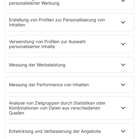
AKTIONEN
Backstagebereich
King of BOB
Beichtstuhl
Neuerscheinung
Newcomer
EVENTS
Ticketshop
Konzertkalender
Festivals
Wacken Open Air
SHOP
RADIO BOB!
Impressum
Empfang