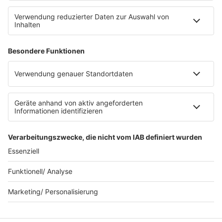
Kontakt
myBOB App
BOB-Plakate & Aufkleber bestellen
Jobs
Datenschutz
Datenschutzeinstellungen
Teilnahmebedingungen
RADIO BOB! auf radioplayer.de
Newsletter
Partner
Wacken Radio by RADIO BOB!
WERBUNG SCHALTEN
© RADIO BOB GmbH & Co. KG