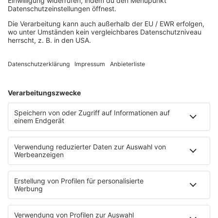
Playlist
Streams
Rocknews
Band-Alphabet
Textkunde
Rockfakten
Interviews
Rockquiz
Videos
PROGRAMM
Sendungen
Moderatoren
Podcasts
Hells Bells
Musikwunsch